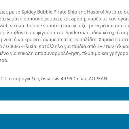
τειες με το Spidey Bubble Pirate Ship της Hasbro! Αυτό το
ειρία γεμάτη σαπουνόφουσκες και δράση, παρέα με τον αγα
(web-stream bubble shooter) που γεμίζει με νερό και σαπ
περιλαμβάνει μια φιγούρα του Spiderman, ιδανικά σχεδιασμ
η νίκη ή να κρυφτεί ανάμεσα στις φυσαλίδες. Χαρακτηριστ
 / G0666 ·Ηλικία: Κατάλληλο για παιδιά από 3+ ετών ·Υλικό
μένο για εύκολη αποσυναρμολόγηση, πλύσιμο και γρήγορο σ
ερό.
€. Για παραγγελίες άνω των 49.99 € είναι ΔΩΡΕΑΝ.