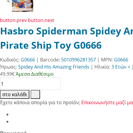
button.prev
button.next
Hasbro Spiderman Spidey A
Pirate Ship Toy G0666
Κωδικός:
G0666
| Barcode:
5010996281357
| MPN:
G0666
Ήρωας:
Spidey And His Amazing Friends
|
Ηλικία:
3 Ετών +
49.99
€
Άμεσα Διαθέσιμο
στο καλάθι
Έχετε κάποια απορία για το προϊόν;
Επικοινωνήστε μαζί μα