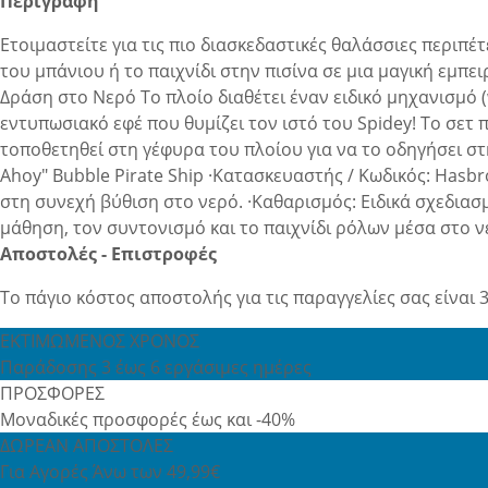
Περιγραφή
Ετοιμαστείτε για τις πιο διασκεδαστικές θαλάσσιες περιπέ
του μπάνιου ή το παιχνίδι στην πισίνα σε μια μαγική εμπ
Δράση στο Νερό Το πλοίο διαθέτει έναν ειδικό μηχανισμό 
εντυπωσιακό εφέ που θυμίζει τον ιστό του Spidey! Το σετ 
τοποθετηθεί στη γέφυρα του πλοίου για να το οδηγήσει στ
Ahoy" Bubble Pirate Ship ·Κατασκευαστής / Κωδικός: Hasbro
στη συνεχή βύθιση στο νερό. ·Καθαρισμός: Ειδικά σχεδιασ
μάθηση, τον συντονισμό και το παιχνίδι ρόλων μέσα στο ν
Αποστολές - Επιστροφές
Το πάγιο κόστος αποστολής για τις παραγγελίες σας είναι 3
ΕΚΤΙΜΩΜΕΝΟΣ ΧΡΟΝΟΣ
Παράδοσης 3 έως 6 εργάσιμες ημέρες
ΠΡΟΣΦΟΡΕΣ
Μοναδικές προσφορές έως και -40%
ΔΩΡΕΑΝ ΑΠΟΣΤΟΛΕΣ
Για Αγορές Άνω των 49,99€