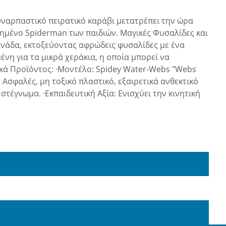
 συναρπαστικό πειρατικό καράβι μετατρέπει την ώρα
πημένο Spiderman των παιδιών. Μαγικές Φυσαλίδες και
ουνάδα, εκτοξεύοντας αφρώδεις φυσαλίδες με ένα
ένη για τα μικρά χεράκια, η οποία μπορεί να
ικά Προϊόντος: ·Μοντέλο: Spidey Water-Webs "Webs
: Ασφαλές, μη τοξικό πλαστικό, εξαιρετικά ανθεκτικό
τέγνωμα. ·Εκπαιδευτική Αξία: Ενισχύει την κινητική