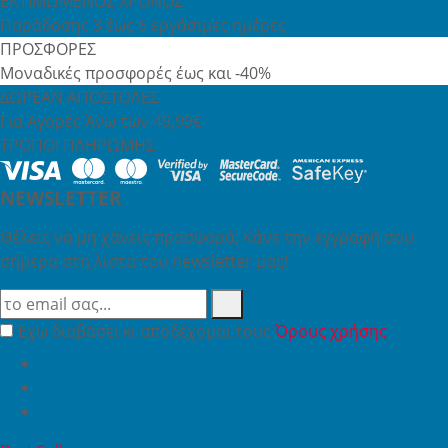
ΕΚΤΙΜΩΜΕΝΟΣ ΧΡΟΝΟΣ
Παράδοσης 3 έως 6 εργάσιμες ημέρες
ΠΡΟΣΦΟΡΕΣ
Μοναδικές προσφορές έως και -40%
ΔΩΡΕΑΝ ΑΠΟΣΤΟΛΕΣ
Για Αγορές Άνω των 49,99€
ΤΡΟΠΟΙ ΠΛΗΡΩΜΗΣ
NEWSLETTER
Θέλεις να μη χάνεις προσφορά; Κάνε την εγγραφή σου
σήμερα στη λίστα του newsletter μας!
Έχω διαβάσει κι αποδέχομαι τους
Όρους χρήσης