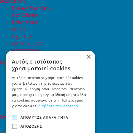
Best Sellers
Disney Pixar Cars
Hot Wheels
Fisher Price
Barbie
Lego toys
ΔΩΡΑ έως 20€
ΠΡΟΣΦΟΡΕΣ
×
Αυτός ο ιστότοπος
Εξυπηρέτηση Πελατών
χρησιμοποιεί cookies
Εξυπηρέτηση πελατών
Συχνές ερωτήσεις
Αυτός ο ιστότοπος χρησιμοποιεί cookies
για τη βελτίωση της εμπειρίας των
Όροι χρήσης
χρηστών. Χρησιμοποιώντας τον ιστότοπό
Τρόποι Πληρωμής
μας, παρέχετε τη συγκατάθεσή σας για όλα
Επιστροφές
τα cookies σύμφωνα με την Πολιτική μας
Επικοινωνία
για τα cookies.
Διαβάστε περισσότερα
Επικοινωνία
ΑΠΟΛΎΤΩΣ ΑΠΑΡΑΊΤΗΤΑ
ΑΠΌΔΟΣΗΣ
Σκαλάνι, Ηράκλειο Κρήτης