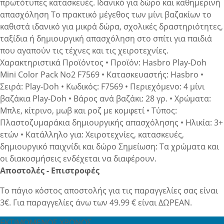
πρωτότυπες κατασκευές. Ιδανικό για δώρο και καθημερινή
απασχόληση Το πρακτικό μέγεθος των μίνι βαζακίων το
καθιστά ιδανικό για μικρά δώρα, σχολικές δραστηριότητες,
ταξίδια ή δημιουργική απασχόληση στο σπίτι για παιδιά
που αγαπούν τις τέχνες και τις χειροτεχνίες.
Χαρακτηριστικά Προϊόντος • Προϊόν: Hasbro Play-Doh
Mini Color Pack No2 F7569 • Κατασκευαστής: Hasbro •
Σειρά: Play-Doh • Κωδικός: F7569 • Περιεχόμενο: 4 μίνι
βαζάκια Play-Doh • Βάρος ανά βαζάκι: 28 γρ. • Χρώματα:
Μπλε, κίτρινο, μωβ και ροζ με κομφετί • Τύπος:
Πλαστοζυμαράκια δημιουργικής απασχόλησης • Ηλικία: 3+
ετών • Κατάλληλο για: Χειροτεχνίες, κατασκευές,
δημιουργικό παιχνίδι και δώρο Σημείωση: Τα χρώματα και
οι διακοσμήσεις ενδέχεται να διαφέρουν.
Αποστολές - Επιστροφές
Το πάγιο κόστος αποστολής για τις παραγγελίες σας είναι
3€. Για παραγγελίες άνω των 49.99 € είναι ΔΩΡΕΑΝ.
ΕΚΤΙΜΩΜΕΝΟΣ ΧΡΟΝΟΣ