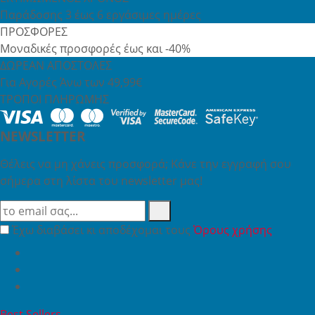
Παράδοσης 3 έως 6 εργάσιμες ημέρες
ΠΡΟΣΦΟΡΕΣ
Μοναδικές προσφορές έως και -40%
ΔΩΡΕΑΝ ΑΠΟΣΤΟΛΕΣ
Για Αγορές Άνω των 49,99€
ΤΡΟΠΟΙ ΠΛΗΡΩΜΗΣ
NEWSLETTER
Θέλεις να μη χάνεις προσφορά; Κάνε την εγγραφή σου
σήμερα στη λίστα του newsletter μας!
Έχω διαβάσει κι αποδέχομαι τους
Όρους χρήσης
Best Sellers