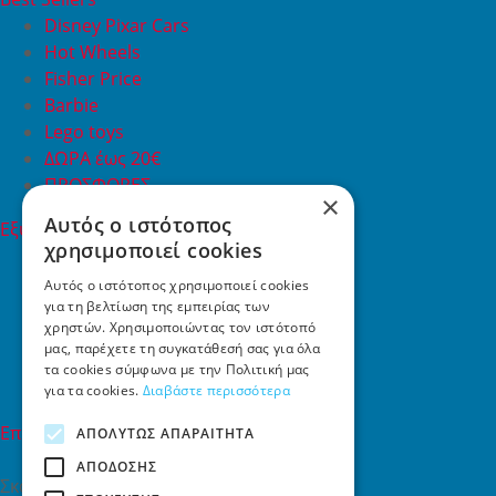
Disney Pixar Cars
Hot Wheels
Fisher Price
Barbie
Lego toys
ΔΩΡΑ έως 20€
ΠΡΟΣΦΟΡΕΣ
×
Αυτός ο ιστότοπος
Εξυπηρέτηση Πελατών
χρησιμοποιεί cookies
Εξυπηρέτηση πελατών
Συχνές ερωτήσεις
Αυτός ο ιστότοπος χρησιμοποιεί cookies
για τη βελτίωση της εμπειρίας των
Όροι χρήσης
χρηστών. Χρησιμοποιώντας τον ιστότοπό
Τρόποι Πληρωμής
μας, παρέχετε τη συγκατάθεσή σας για όλα
Επιστροφές
τα cookies σύμφωνα με την Πολιτική μας
Επικοινωνία
για τα cookies.
Διαβάστε περισσότερα
Επικοινωνία
ΑΠΟΛΎΤΩΣ ΑΠΑΡΑΊΤΗΤΑ
ΑΠΌΔΟΣΗΣ
Σκαλάνι, Ηράκλειο Κρήτης