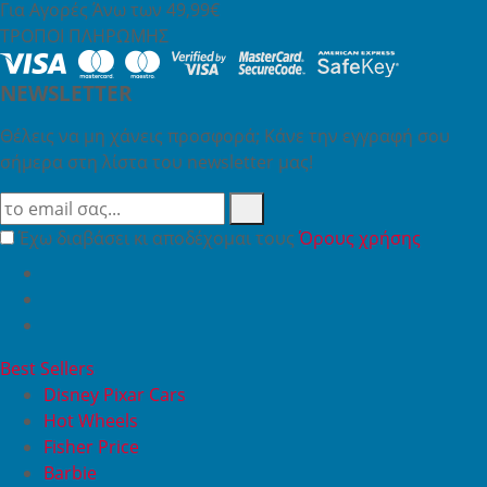
Για Αγορές Άνω των 49,99€
ΤΡΟΠΟΙ ΠΛΗΡΩΜΗΣ
NEWSLETTER
Θέλεις να μη χάνεις προσφορά; Κάνε την εγγραφή σου
σήμερα στη λίστα του newsletter μας!
Έχω διαβάσει κι αποδέχομαι τους
Όρους χρήσης
Best Sellers
Disney Pixar Cars
Hot Wheels
Fisher Price
Barbie