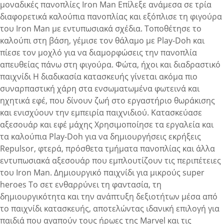
μοναδικές πανοπλίες Iron Man Επίλεξε ανάμεσα σε τρία
διαφορετικά καλούπια πανοπλίας και εξόπλισε τη φιγούρα
του Iron Man με εντυπωσιακά σχέδια. Τοποθέτησε το
καλούπι στη βάση, γέμισε τον θάλαμο με Play-Doh και
πίεσε τον μοχλό για να διαμορφώσεις την πανοπλία
απευθείας πάνω στη φιγούρα. Φώτα, ήχοι και διαδραστικό
παιχνίδι Η διαδικασία κατασκευής γίνεται ακόμα πιο
συναρπαστική χάρη στα ενσωματωμένα φωτεινά και
ηχητικά εφέ, που δίνουν ζωή στο εργαστήριο θωράκισης
και ενισχύουν την εμπειρία παιχνιδιού. Κατασκεύασε
αξεσουάρ και εφέ μάχης Χρησιμοποίησε τα εργαλεία και
τα καλούπια Play-Doh για να δημιουργήσεις εκρήξεις
Repulsor, φτερά, πρόσθετα τμήματα πανοπλίας και άλλα
εντυπωσιακά αξεσουάρ που εμπλουτίζουν τις περιπέτειες
του Iron Man. Δημιουργικό παιχνίδι για μικρούς super
heroes Το σετ ενθαρρύνει τη φαντασία, τη
δημιουργικότητα και την ανάπτυξη δεξιοτήτων μέσα από
το παιχνίδι κατασκευής, αποτελώντας ιδανική επιλογή για
παιδιά που αγαπούν τους ήρωες της Marvel και τις