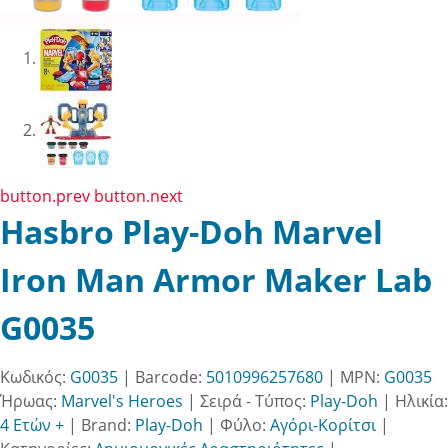
button.prev
button.next
Hasbro Play-Doh Marvel
Iron Man Armor Maker Lab
G0035
Κωδικός:
G0035
| Barcode:
5010996257680
| MPN:
G0035
Ήρωας:
Marvel's Heroes
|
Σειρά - Τύπος:
Play-Doh
|
Ηλικία:
4 Ετών +
|
Brand:
Play-Doh
|
Φύλο:
Αγόρι-Κορίτσι
|