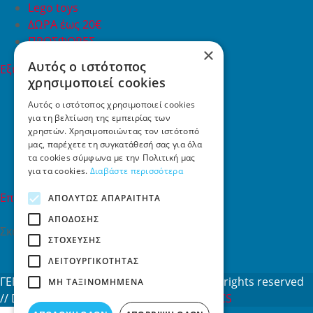
Lego toys
ΔΩΡΑ έως 20€
ΠΡΟΣΦΟΡΕΣ
×
Αυτός ο ιστότοπος
Εξυπηρέτηση Πελατών
χρησιμοποιεί cookies
Εξυπηρέτηση πελατών
Συχνές ερωτήσεις
Αυτός ο ιστότοπος χρησιμοποιεί cookies
για τη βελτίωση της εμπειρίας των
Όροι χρήσης
χρηστών. Χρησιμοποιώντας τον ιστότοπό
Τρόποι Πληρωμής
μας, παρέχετε τη συγκατάθεσή σας για όλα
Επιστροφές
τα cookies σύμφωνα με την Πολιτική μας
Επικοινωνία
για τα cookies.
Διαβάστε περισσότερα
Επικοινωνία
ΑΠΟΛΎΤΩΣ ΑΠΑΡΑΊΤΗΤΑ
ΑΠΌΔΟΣΗΣ
Σκαλάνι, Ηράκλειο Κρήτης
ΣΤΌΧΕΥΣΗΣ
2810731415
ΛΕΙΤΟΥΡΓΙΚΌΤΗΤΑΣ
info[at]toys4u.gr
ΓΕΜΗ: 188101127000 © 2026
Toys4u.gr
All rights reserved
ΜΗ ΤΑΞΙΝΟΜΗΜΈΝΑ
// Designed & developed by
NETMECHANICS