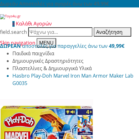
Δωρεάν Αποστολές για αγορές άνω των 49,99€
Καλάθι Αγορών
0
field.search
Αναζήτηση
Skip navigation
MENU
ΔΩΡΕΑΝ
αποστολές για παραγγελίες άνω των
49,99€
Παιδικά παιχνίδια
Δημιουργικές Δραστηριότητες
Πλαστελίνες & Δημιουργικά Υλικά
Hasbro Play-Doh Marvel Iron Man Armor Maker Lab
G0035