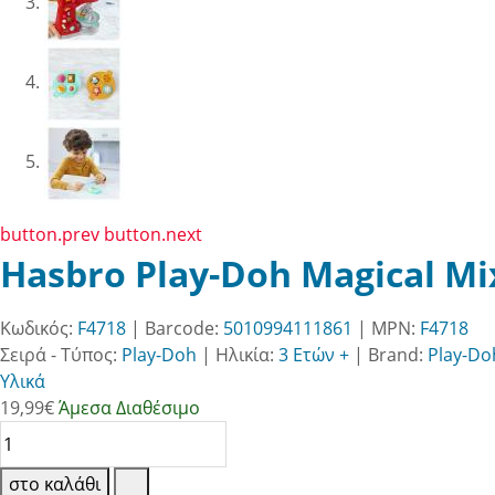
button.prev
button.next
Hasbro Play-Doh Magical Mi
Κωδικός:
F4718
| Barcode:
5010994111861
| MPN:
F4718
Σειρά - Τύπος:
Play-Doh
|
Ηλικία:
3 Ετών +
|
Brand:
Play-Do
Υλικά
19,99
€
Άμεσα Διαθέσιμο
στο καλάθι