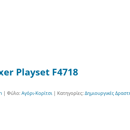
xer Playset F4718
h
|
Φύλο:
Αγόρι-Κορίτσι
|
Κατηγορίες:
Δημιουργικές Δραστ