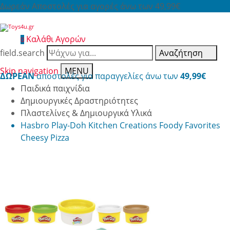
Δωρεάν Αποστολές για αγορές άνω των 49,99€
Καλάθι Αγορών
0
field.search
Αναζήτηση
Skip navigation
MENU
ΔΩΡΕΑΝ
αποστολές για παραγγελίες άνω των
49,99€
Παιδικά παιχνίδια
Δημιουργικές Δραστηριότητες
Πλαστελίνες & Δημιουργικά Υλικά
Hasbro Play-Doh Kitchen Creations Foody Favorites
Cheesy Pizza