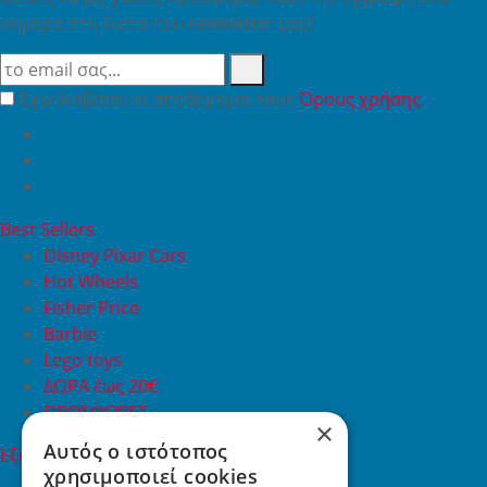
σήμερα στη λίστα του newsletter μας!
Έχω διαβάσει κι αποδέχομαι τους
Όρους χρήσης
Best Sellers
Disney Pixar Cars
Hot Wheels
Fisher Price
Barbie
Lego toys
ΔΩΡΑ έως 20€
ΠΡΟΣΦΟΡΕΣ
×
Αυτός ο ιστότοπος
Εξυπηρέτηση Πελατών
χρησιμοποιεί cookies
Εξυπηρέτηση πελατών