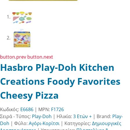
button.prev
button.next
Hasbro Play-Doh Kitchen
Creations Foody Favorites
Cheesy Pizza
Κωδικός:
E6686
| MPN:
F1726
Σειρά - Τύπος:
Play-Doh
|
Ηλικία:
3 Ετών +
|
Brand:
Play-
Doh
|
Φύλο:
Αγόρι-Κορίτσι
|
Κατηγορίες:
Δημιουργικές