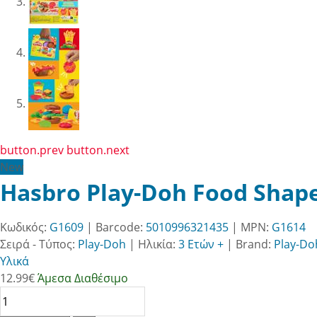
button.prev
button.next
New
Hasbro Play-Doh Food Shapes
Κωδικός:
G1609
| Barcode:
5010996321435
| MPN:
G1614
Σειρά - Τύπος:
Play-Doh
|
Ηλικία:
3 Ετών +
|
Brand:
Play-Do
Υλικά
12.99
€
Άμεσα Διαθέσιμο