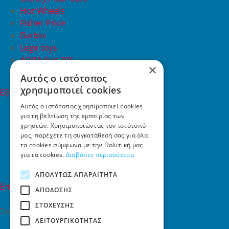
Hot Wheels
Fisher Price
Barbie
Lego toys
ΔΩΡΑ έως 20€
×
ΠΡΟΣΦΟΡΕΣ
Αυτός ο ιστότοπος
χρησιμοποιεί cookies
Εξυπηρέτηση Πελατών
Εξυπηρέτηση πελατών
Αυτός ο ιστότοπος χρησιμοποιεί cookies
για τη βελτίωση της εμπειρίας των
Συχνές ερωτήσεις
χρηστών. Χρησιμοποιώντας τον ιστότοπό
Όροι χρήσης
μας, παρέχετε τη συγκατάθεσή σας για όλα
Τρόποι Πληρωμής
τα cookies σύμφωνα με την Πολιτική μας
Επιστροφές
για τα cookies.
Διαβάστε περισσότερα
Επικοινωνία
ΑΠΟΛΎΤΩΣ ΑΠΑΡΑΊΤΗΤΑ
Επικοινωνία
ΑΠΌΔΟΣΗΣ
ΣΤΌΧΕΥΣΗΣ
Σκαλάνι, Ηράκλειο Κρήτης
ΛΕΙΤΟΥΡΓΙΚΌΤΗΤΑΣ
2810731415