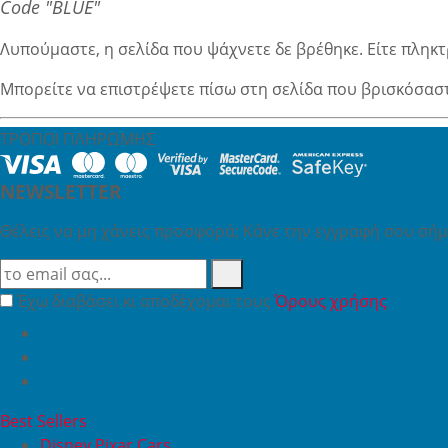
Code "BLUE"
Λυπούμαστε, η σελίδα που ψάχνετε δε βρέθηκε. Είτε πληκτ
Μπορείτε να επιστρέψετε πίσω στη σελίδα που βρισκόσασ
ΤΡΟΠΟΙ ΠΛΗΡΩΜΗΣ
NEWSLETTER
Θέλεις να μη χάνεις προσφορά; Κάνε την εγγραφή σου σήμε
Έχω διαβάσει κι αποδέχομαι τους
Όρους χρήσης
Best Sellers
Disney Pixar Cars