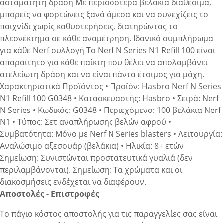
ασταμάτητη δράση Με περισσότερα βελάκια διαθέσιμα,
μπορείς να φορτώνεις ξανά άμεσα και να συνεχίζεις το
παιχνίδι χωρίς καθυστερήσεις, διατηρώντας το
πλεονέκτημα σε κάθε αναμέτρηση. Ιδανικό συμπλήρωμα
για κάθε Nerf συλλογή Το Nerf N Series N1 Refill 100 είναι
απαραίτητο για κάθε παίκτη που θέλει να απολαμβάνει
ατελείωτη δράση και να είναι πάντα έτοιμος για μάχη.
Χαρακτηριστικά Προϊόντος • Προϊόν: Hasbro Nerf N Series
N1 Refill 100 G0348 • Κατασκευαστής: Hasbro • Σειρά: Nerf
N Series • Κωδικός: G0348 • Περιεχόμενο: 100 βελάκια Nerf
N1 • Τύπος: Σετ αναπλήρωσης βελών αφρού •
Συμβατότητα: Μόνο με Nerf N Series blasters • Λειτουργία:
Αναλώσιμο αξεσουάρ (βελάκια) • Ηλικία: 8+ ετών
Σημείωση: Συνιστώνται προστατευτικά γυαλιά (δεν
περιλαμβάνονται). Σημείωση: Τα χρώματα και οι
διακοσμήσεις ενδέχεται να διαφέρουν.
Αποστολές - Επιστροφές
Το πάγιο κόστος αποστολής για τις παραγγελίες σας είναι