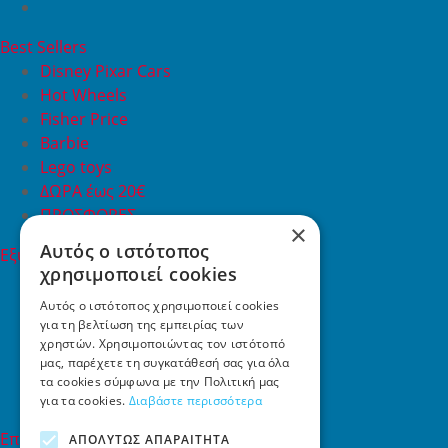
Best Sellers
Disney Pixar Cars
Hot Wheels
Fisher Price
Barbie
Lego toys
ΔΩΡΑ έως 20€
ΠΡΟΣΦΟΡΕΣ
×
Αυτός ο ιστότοπος
Εξυπηρέτηση Πελατών
χρησιμοποιεί cookies
Εξυπηρέτηση πελατών
Συχνές ερωτήσεις
Αυτός ο ιστότοπος χρησιμοποιεί cookies
για τη βελτίωση της εμπειρίας των
Όροι χρήσης
χρηστών. Χρησιμοποιώντας τον ιστότοπό
Τρόποι Πληρωμής
μας, παρέχετε τη συγκατάθεσή σας για όλα
Επιστροφές
τα cookies σύμφωνα με την Πολιτική μας
Επικοινωνία
για τα cookies.
Διαβάστε περισσότερα
Επικοινωνία
ΑΠΟΛΎΤΩΣ ΑΠΑΡΑΊΤΗΤΑ