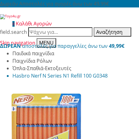
Δωρεάν Αποστολές για αγορές άνω των 49,99€
Καλάθι Αγορών
0
field.search
Αναζήτηση
Skip navigation
MENU
ΔΩΡΕΑΝ
αποστολές για παραγγελίες άνω των
49,99€
Παιδικά παιχνίδια
Παιχνίδια Ρόλων
Όπλα-Σπαθιά-Εκτοξευτές
Hasbro Nerf N Series N1 Refill 100 G0348