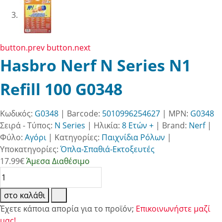
button.prev
button.next
Hasbro Nerf N Series N1
Refill 100 G0348
Κωδικός:
G0348
| Barcode:
5010996254627
| MPN:
G0348
Σειρά - Τύπος:
N Series
|
Ηλικία:
8 Ετών +
|
Brand:
Nerf
|
Φύλο:
Αγόρι
|
Κατηγορίες:
Παιχνίδια Ρόλων
|
Υποκατηγορίες:
Όπλα-Σπαθιά-Εκτοξευτές
17.99
€
Άμεσα Διαθέσιμο
στο καλάθι
Έχετε κάποια απορία για το προϊόν;
Επικοινωνήστε μαζί
μας!