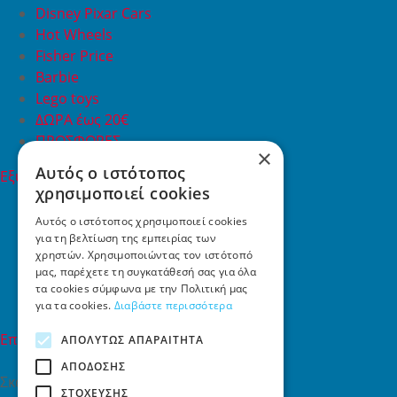
Disney Pixar Cars
Hot Wheels
Fisher Price
Barbie
Lego toys
ΔΩΡΑ έως 20€
ΠΡΟΣΦΟΡΕΣ
×
Αυτός ο ιστότοπος
Εξυπηρέτηση Πελατών
χρησιμοποιεί cookies
Εξυπηρέτηση πελατών
Συχνές ερωτήσεις
Αυτός ο ιστότοπος χρησιμοποιεί cookies
για τη βελτίωση της εμπειρίας των
Όροι χρήσης
χρηστών. Χρησιμοποιώντας τον ιστότοπό
Τρόποι Πληρωμής
μας, παρέχετε τη συγκατάθεσή σας για όλα
Επιστροφές
τα cookies σύμφωνα με την Πολιτική μας
Επικοινωνία
για τα cookies.
Διαβάστε περισσότερα
Επικοινωνία
ΑΠΟΛΎΤΩΣ ΑΠΑΡΑΊΤΗΤΑ
ΑΠΌΔΟΣΗΣ
Σκαλάνι, Ηράκλειο Κρήτης
ΣΤΌΧΕΥΣΗΣ