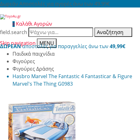
Δωρεάν Αποστολές για αγορές άνω των 49,99€
Καλάθι Αγορών
0
field.search
Αναζήτηση
Skip navigation
MENU
ΔΩΡΕΑΝ
αποστολές για παραγγελίες άνω των
49,99€
Παιδικά παιχνίδια
Φιγούρες
Φιγούρες Δράσης
Hasbro Marvel The Fantastic 4 Fantasticar & Figure
Marvel's The Thing G0983