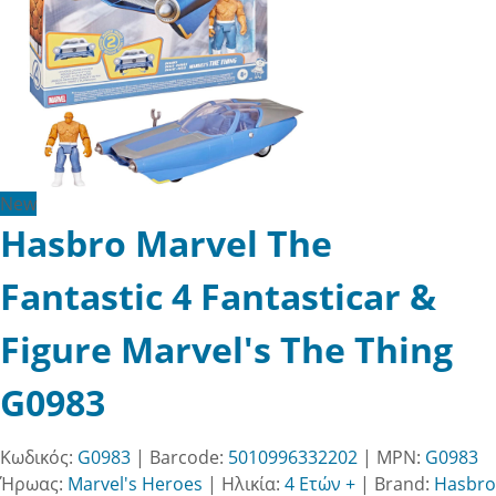
New
Hasbro Marvel The
Fantastic 4 Fantasticar &
Figure Marvel's The Thing
G0983
Κωδικός:
G0983
| Barcode:
5010996332202
| MPN:
G0983
Ήρωας:
Marvel's Heroes
|
Ηλικία:
4 Ετών +
|
Brand:
Hasbro