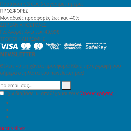
Παράδοσης 3 έως 6 εργάσιμες ημέρες
ΠΡΟΣΦΟΡΕΣ
Μοναδικές προσφορές έως και -40%
ΔΩΡΕΑΝ ΑΠΟΣΤΟΛΕΣ
Για Αγορές Άνω των 49,99€
ΤΡΟΠΟΙ ΠΛΗΡΩΜΗΣ
NEWSLETTER
Θέλεις να μη χάνεις προσφορά; Κάνε την εγγραφή σου
σήμερα στη λίστα του newsletter μας!
Έχω διαβάσει κι αποδέχομαι τους
Όρους χρήσης
Best Sellers