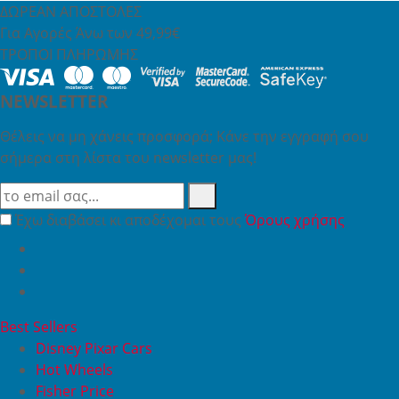
ΔΩΡΕΑΝ ΑΠΟΣΤΟΛΕΣ
Για Αγορές Άνω των 49,99€
ΤΡΟΠΟΙ ΠΛΗΡΩΜΗΣ
NEWSLETTER
Θέλεις να μη χάνεις προσφορά; Κάνε την εγγραφή σου
σήμερα στη λίστα του newsletter μας!
Έχω διαβάσει κι αποδέχομαι τους
Όρους χρήσης
Best Sellers
Disney Pixar Cars
Hot Wheels
Fisher Price