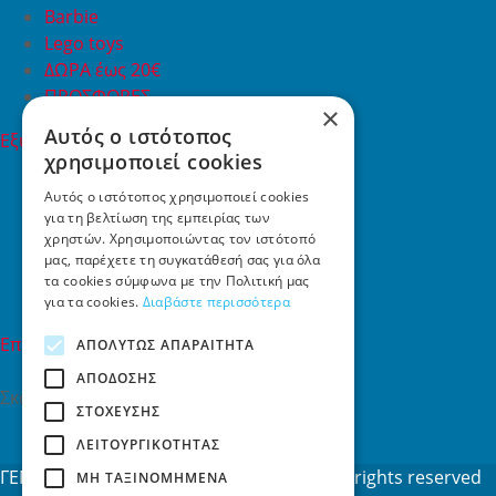
Barbie
Lego toys
ΔΩΡΑ έως 20€
ΠΡΟΣΦΟΡΕΣ
×
Αυτός ο ιστότοπος
Εξυπηρέτηση Πελατών
χρησιμοποιεί cookies
Εξυπηρέτηση πελατών
Συχνές ερωτήσεις
Αυτός ο ιστότοπος χρησιμοποιεί cookies
για τη βελτίωση της εμπειρίας των
Όροι χρήσης
χρηστών. Χρησιμοποιώντας τον ιστότοπό
Τρόποι Πληρωμής
μας, παρέχετε τη συγκατάθεσή σας για όλα
Επιστροφές
τα cookies σύμφωνα με την Πολιτική μας
Επικοινωνία
για τα cookies.
Διαβάστε περισσότερα
Επικοινωνία
ΑΠΟΛΎΤΩΣ ΑΠΑΡΑΊΤΗΤΑ
ΑΠΌΔΟΣΗΣ
Σκαλάνι, Ηράκλειο Κρήτης
ΣΤΌΧΕΥΣΗΣ
2810731415
ΛΕΙΤΟΥΡΓΙΚΌΤΗΤΑΣ
info[at]toys4u.gr
ΓΕΜΗ: 188101127000 © 2026
Toys4u.gr
All rights reserved
ΜΗ ΤΑΞΙΝΟΜΗΜΈΝΑ