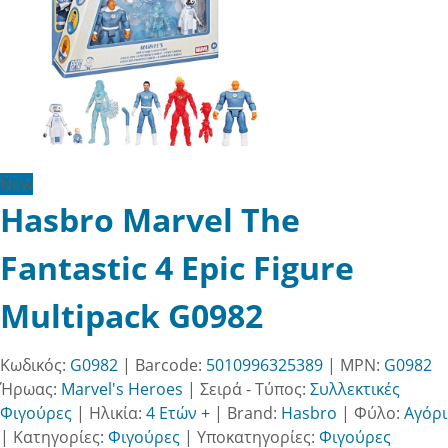
New
Hasbro Marvel The
Fantastic 4 Epic Figure
Multipack G0982
Κωδικός:
G0982
| Barcode:
5010996325389
| MPN:
G0982
Ήρωας:
Marvel's Heroes
|
Σειρά - Τύπος:
Συλλεκτικές
Φιγούρες
|
Ηλικία:
4 Ετών +
|
Brand:
Hasbro
|
Φύλο:
Αγόρι
|
Κατηγορίες:
Φιγούρες
|
Υποκατηγορίες:
Φιγούρες