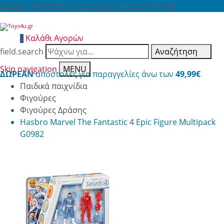
Δωρεάν Αποστολές για αγορές άνω των 49,99€
Καλάθι Αγορών
0
field.search
Αναζήτηση
Skip navigation
MENU
ΔΩΡΕΑΝ
αποστολές για παραγγελίες άνω των
49,99€
Παιδικά παιχνίδια
Φιγούρες
Φιγούρες Δράσης
Hasbro Marvel The Fantastic 4 Epic Figure Multipack
G0982