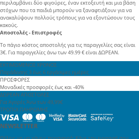
περιλαμβάνει δύο φιγούρες, έναν εκτοξευτή και μια βάση
στόχων που τα παιδιά μπορούν να ξαναφτιάξουν για να
ανακαλύψουν πολλούς τρόπους για να εξοντώσουν τους
κακούς.
Αποστολές - Επιστροφές
Το πάγιο κόστος αποστολής για τις παραγγελίες σας είναι
3€. Για παραγγελίες άνω των 49.99 € είναι ΔΩΡΕΑΝ.
ΕΚΤΙΜΩΜΕΝΟΣ ΧΡΟΝΟΣ
Παράδοσης 3 έως 6 εργάσιμες ημέρες
ΠΡΟΣΦΟΡΕΣ
Μοναδικές προσφορές έως και -40%
ΔΩΡΕΑΝ ΑΠΟΣΤΟΛΕΣ
Για Αγορές Άνω των 49,99€
ΤΡΟΠΟΙ ΠΛΗΡΩΜΗΣ
NEWSLETTER
Θέλεις να μη χάνεις προσφορά; Κάνε την εγγραφή σου