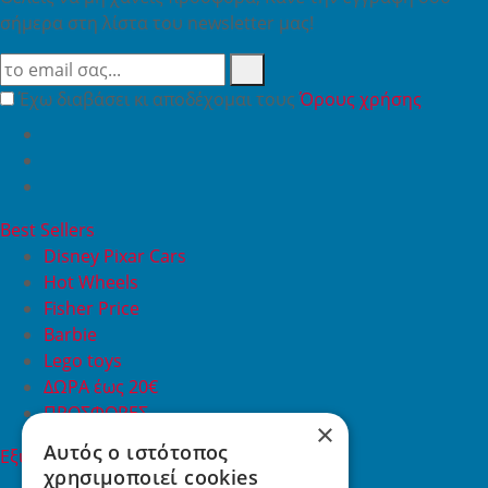
σήμερα στη λίστα του newsletter μας!
Έχω διαβάσει κι αποδέχομαι τους
Όρους χρήσης
Best Sellers
Disney Pixar Cars
Hot Wheels
Fisher Price
Barbie
Lego toys
ΔΩΡΑ έως 20€
ΠΡΟΣΦΟΡΕΣ
×
Αυτός ο ιστότοπος
Εξυπηρέτηση Πελατών
χρησιμοποιεί cookies
Εξυπηρέτηση πελατών