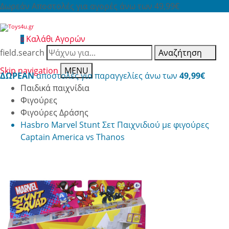
Δωρεάν Αποστολές για αγορές άνω των 49,99€
Καλάθι Αγορών
0
field.search
Αναζήτηση
Skip navigation
MENU
ΔΩΡΕΑΝ
αποστολές για παραγγελίες άνω των
49,99€
Παιδικά παιχνίδια
Φιγούρες
Φιγούρες Δράσης
Hasbro Marvel Stunt Σετ Παιχνιδιού με φιγούρες
Captain America vs Thanos