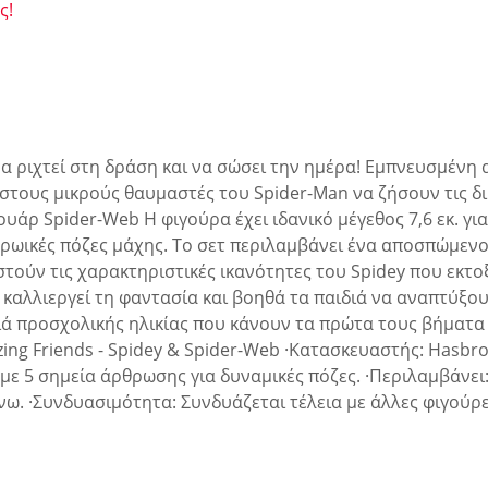
ς!
να ριχτεί στη δράση και να σώσει την ημέρα! Εμπνευσμένη 
ι στους μικρούς θαυμαστές του Spider-Man να ζήσουν τις δ
υάρ Spider-Web Η φιγούρα έχει ιδανικό μέγεθος 7,6 εκ. για 
, ηρωικές πόζες μάχης. Το σετ περιλαμβάνει ένα αποσπώμεν
τούν τις χαρακτηριστικές ικανότητες του Spidey που εκτο
 καλλιεργεί τη φαντασία και βοηθά τα παιδιά να αναπτύξου
ιδιά προσχολικής ηλικίας που κάνουν τα πρώτα τους βήματ
ng Friends - Spidey & Spider-Web ·Κατασκευαστής: Hasbro 
. με 5 σημεία άρθρωσης για δυναμικές πόζες. ·Περιλαμβάνε
 άνω. ·Συνδυασιμότητα: Συνδυάζεται τέλεια με άλλες φιγούρε