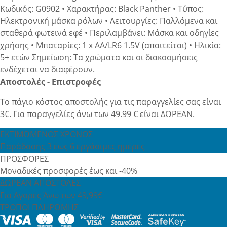
Κωδικός: G0902 • Χαρακτήρας: Black Panther • Τύπος:
Ηλεκτρονική μάσκα ρόλων • Λειτουργίες: Παλλόμενα και
σταθερά φωτεινά εφέ • Περιλαμβάνει: Μάσκα και οδηγίες
χρήσης • Μπαταρίες: 1 x AA/LR6 1.5V (απαιτείται) • Ηλικία:
5+ ετών Σημείωση: Τα χρώματα και οι διακοσμήσεις
ενδέχεται να διαφέρουν.
Αποστολές - Επιστροφές
Το πάγιο κόστος αποστολής για τις παραγγελίες σας είναι
3€. Για παραγγελίες άνω των 49.99 € είναι ΔΩΡΕΑΝ.
ΕΚΤΙΜΩΜΕΝΟΣ ΧΡΟΝΟΣ
Παράδοσης 3 έως 6 εργάσιμες ημέρες
ΠΡΟΣΦΟΡΕΣ
Μοναδικές προσφορές έως και -40%
ΔΩΡΕΑΝ ΑΠΟΣΤΟΛΕΣ
Για Αγορές Άνω των 49,99€
ΤΡΟΠΟΙ ΠΛΗΡΩΜΗΣ