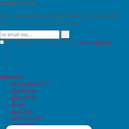
NEWSLETTER
Θέλεις να μη χάνεις προσφορά; Κάνε την εγγραφή σου
σήμερα στη λίστα του newsletter μας!
Έχω διαβάσει κι αποδέχομαι τους
Όρους χρήσης
Best Sellers
Disney Pixar Cars
Hot Wheels
Fisher Price
Barbie
Lego toys
ΔΩΡΑ έως 20€
ΠΡΟΣΦΟΡΕΣ