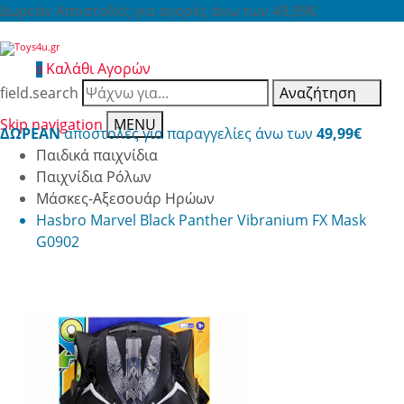
Δωρεάν Αποστολές για αγορές άνω των 49,99€
Καλάθι Αγορών
0
field.search
Αναζήτηση
Skip navigation
MENU
ΔΩΡΕΑΝ
αποστολές για παραγγελίες άνω των
49,99€
Παιδικά παιχνίδια
Παιχνίδια Ρόλων
Μάσκες-Αξεσουάρ Ηρώων
Hasbro Marvel Black Panther Vibranium FX Mask
G0902