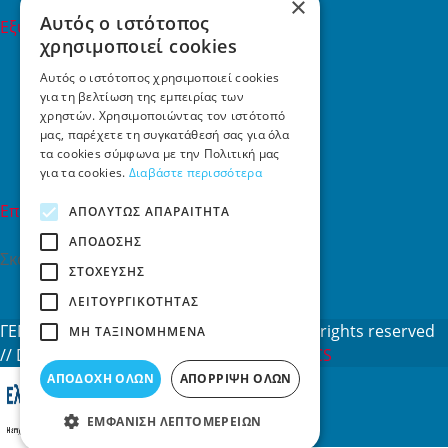
×
Αυτός ο ιστότοπος
Εξυπηρέτηση Πελατών
χρησιμοποιεί cookies
Εξυπηρέτηση πελατών
Συχνές ερωτήσεις
Αυτός ο ιστότοπος χρησιμοποιεί cookies
για τη βελτίωση της εμπειρίας των
Όροι χρήσης
χρηστών. Χρησιμοποιώντας τον ιστότοπό
Τρόποι Πληρωμής
μας, παρέχετε τη συγκατάθεσή σας για όλα
Επιστροφές
τα cookies σύμφωνα με την Πολιτική μας
Επικοινωνία
για τα cookies.
Διαβάστε περισσότερα
Επικοινωνία
ΑΠΟΛΎΤΩΣ ΑΠΑΡΑΊΤΗΤΑ
ΑΠΌΔΟΣΗΣ
Σκαλάνι, Ηράκλειο Κρήτης
ΣΤΌΧΕΥΣΗΣ
2810731415
ΛΕΙΤΟΥΡΓΙΚΌΤΗΤΑΣ
info[at]toys4u.gr
ΓΕΜΗ: 188101127000 © 2026
Toys4u.gr
All rights reserved
ΜΗ ΤΑΞΙΝΟΜΗΜΈΝΑ
// Designed & developed by
NETMECHANICS
ΑΠΟΔΟΧΉ ΌΛΩΝ
ΑΠΌΡΡΙΨΗ ΌΛΩΝ
ΕΜΦΆΝΙΣΗ ΛΕΠΤΟΜΕΡΕΙΏΝ