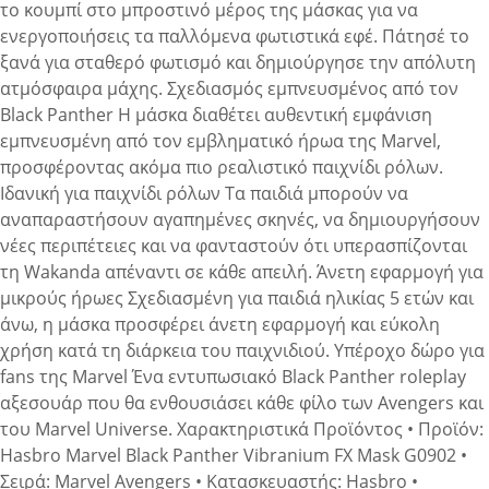
το κουμπί στο μπροστινό μέρος της μάσκας για να
ενεργοποιήσεις τα παλλόμενα φωτιστικά εφέ. Πάτησέ το
ξανά για σταθερό φωτισμό και δημιούργησε την απόλυτη
ατμόσφαιρα μάχης. Σχεδιασμός εμπνευσμένος από τον
Black Panther Η μάσκα διαθέτει αυθεντική εμφάνιση
εμπνευσμένη από τον εμβληματικό ήρωα της Marvel,
προσφέροντας ακόμα πιο ρεαλιστικό παιχνίδι ρόλων.
Ιδανική για παιχνίδι ρόλων Τα παιδιά μπορούν να
αναπαραστήσουν αγαπημένες σκηνές, να δημιουργήσουν
νέες περιπέτειες και να φανταστούν ότι υπερασπίζονται
τη Wakanda απέναντι σε κάθε απειλή. Άνετη εφαρμογή για
μικρούς ήρωες Σχεδιασμένη για παιδιά ηλικίας 5 ετών και
άνω, η μάσκα προσφέρει άνετη εφαρμογή και εύκολη
χρήση κατά τη διάρκεια του παιχνιδιού. Υπέροχο δώρο για
fans της Marvel Ένα εντυπωσιακό Black Panther roleplay
αξεσουάρ που θα ενθουσιάσει κάθε φίλο των Avengers και
του Marvel Universe. Χαρακτηριστικά Προϊόντος • Προϊόν:
Hasbro Marvel Black Panther Vibranium FX Mask G0902 •
Σειρά: Marvel Avengers • Κατασκευαστής: Hasbro •