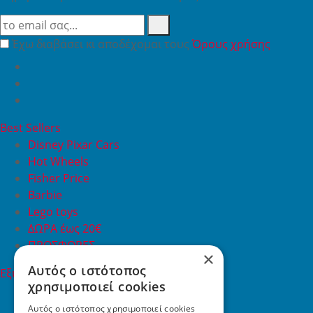
Έχω διαβάσει κι αποδέχομαι τους
Όρους χρήσης
Best Sellers
Disney Pixar Cars
Hot Wheels
Fisher Price
Barbie
Lego toys
ΔΩΡΑ έως 20€
ΠΡΟΣΦΟΡΕΣ
×
Αυτός ο ιστότοπος
Εξυπηρέτηση Πελατών
χρησιμοποιεί cookies
Εξυπηρέτηση πελατών
Συχνές ερωτήσεις
Αυτός ο ιστότοπος χρησιμοποιεί cookies