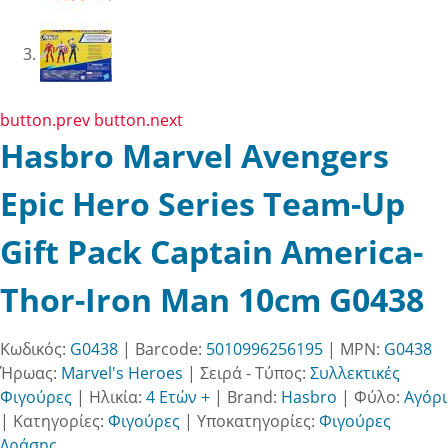
button.prev
button.next
Hasbro Marvel Avengers
Epic Hero Series Team-Up
Gift Pack Captain America-
Thor-Iron Man 10cm G0438
Κωδικός:
G0438
| Barcode:
5010996256195
| MPN:
G0438
Ήρωας:
Marvel's Heroes
|
Σειρά - Τύπος:
Συλλεκτικές
Φιγούρες
|
Ηλικία:
4 Ετών +
|
Brand:
Hasbro
|
Φύλο:
Αγόρι
|
Κατηγορίες:
Φιγούρες
|
Υποκατηγορίες:
Φιγούρες
Δράσης