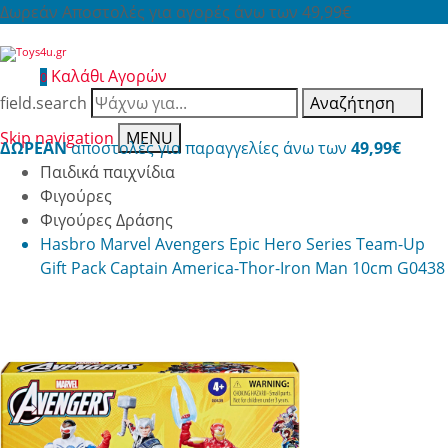
Δωρεάν Αποστολές για αγορές άνω των 49,99€
Καλάθι Αγορών
0
field.search
Αναζήτηση
Skip navigation
MENU
ΔΩΡΕΑΝ
αποστολές για παραγγελίες άνω των
49,99€
Παιδικά παιχνίδια
Φιγούρες
Φιγούρες Δράσης
Hasbro Marvel Avengers Epic Hero Series Team-Up
Gift Pack Captain America-Thor-Iron Man 10cm G0438