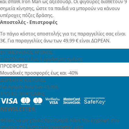
και σπαθί Iron Man ως αξεσουάρ. Οι φιγούρες διαθέτουν 9
σημεία κίνησης, ώστε τα παιδιά να μπορούν να κάνουν
υπέροχες πόζες δράσης.
Αποστολές - Επιστροφές
Το πάγιο κόστος αποστολής για τις παραγγελίες σας είναι
3€. Για παραγγελίες άνω των 49.99 € είναι ΔΩΡΕΑΝ.
ΕΚΤΙΜΩΜΕΝΟΣ ΧΡΟΝΟΣ
Παράδοσης 3 έως 6 εργάσιμες ημέρες
ΠΡΟΣΦΟΡΕΣ
Μοναδικές προσφορές έως και -40%
ΔΩΡΕΑΝ ΑΠΟΣΤΟΛΕΣ
Για Αγορές Άνω των 49,99€
ΤΡΟΠΟΙ ΠΛΗΡΩΜΗΣ
NEWSLETTER
Θέλεις να μη χάνεις προσφορά; Κάνε την εγγραφή σου
σήμερα στη λίστα του newsletter μας!