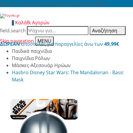
Δωρεάν Αποστολές για αγορές άνω των 49,99€
Καλάθι Αγορών
0
field.search
Αναζήτηση
Skip navigation
MENU
ΔΩΡΕΑΝ
αποστολές για παραγγελίες άνω των
49,99€
Παιδικά παιχνίδια
Παιχνίδια Ρόλων
Μάσκες-Αξεσουάρ Ηρώων
Hasbro Disney Star Wars: The Mandalorian - Basic
Mask