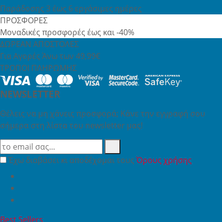
Παράδοσης 3 έως 6 εργάσιμες ημέρες
ΠΡΟΣΦΟΡΕΣ
Μοναδικές προσφορές έως και -40%
ΔΩΡΕΑΝ ΑΠΟΣΤΟΛΕΣ
Για Αγορές Άνω των 49,99€
ΤΡΟΠΟΙ ΠΛΗΡΩΜΗΣ
NEWSLETTER
Θέλεις να μη χάνεις προσφορά; Κάνε την εγγραφή σου
σήμερα στη λίστα του newsletter μας!
Έχω διαβάσει κι αποδέχομαι τους
Όρους χρήσης
Best Sellers