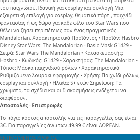
προσφέροντας άνεση και σταθερότητα κατά τη διάρκεια
του παιχνιδιού. Ιδανική για cosplay και συλλογή Μια
εξαιρετική επιλογή για cosplay, θεματικά πάρτι, παιχνίδι
φαντασίας ή ως δώρο για κάθε φίλο του Star Wars που
θέλει να ζήσει περιπέτειες σαν ένας πραγματικός
Mandalorian. Χαρακτηριστικά Προϊόντος • Προϊόν: Hasbro
Disney Star Wars: The Mandalorian - Basic Mask G1429 •
Σειρά: Star Wars The Mandalorian • Κατασκευαστής:
Hasbro • Κωδικός: G1429 • Χαρακτήρας: The Mandalorian •
Τύπος: Μάσκα παιχνιδιού ρόλων • Χαρακτηριστικά:
Ρυθμιζόμενο λουράκι εφαρμογής • Χρήση: Παιχνίδι ρόλων,
cosplay και συλλογή • Ηλικία: 5+ ετών Σημείωση: Τα
χρώματα, τα σχέδια και οι διακοσμήσεις ενδέχεται να
διαφέρουν.
Αποστολές - Επιστροφές
Το πάγιο κόστος αποστολής για τις παραγγελίες σας είναι
3€. Για παραγγελίες άνω των 49.99 € είναι ΔΩΡΕΑΝ.
ΕΚΤΙΜΩΜΕΝΟΣ ΧΡΟΝΟΣ