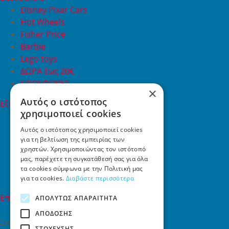
Disney Pixar Cars
Hot Wheels
Fisher Price
Barbie
Lego toys
ΔΩΡΑ έως 20€
ΠΡΟΣΦΟΡΕΣ
×
Αυτός ο ιστότοπος
Εξυπηρέτηση Πελατών
χρησιμοποιεί cookies
Εξυπηρέτηση πελατών
Συχνές ερωτήσεις
Αυτός ο ιστότοπος χρησιμοποιεί cookies
για τη βελτίωση της εμπειρίας των
Όροι χρήσης
χρηστών. Χρησιμοποιώντας τον ιστότοπό
Τρόποι Πληρωμής
μας, παρέχετε τη συγκατάθεσή σας για όλα
Επιστροφές
τα cookies σύμφωνα με την Πολιτική μας
Επικοινωνία
για τα cookies.
Διαβάστε περισσότερα
Επικοινωνία
ΑΠΟΛΎΤΩΣ ΑΠΑΡΑΊΤΗΤΑ
ΑΠΌΔΟΣΗΣ
Σκαλάνι, Ηράκλειο Κρήτης
ΣΤΌΧΕΥΣΗΣ