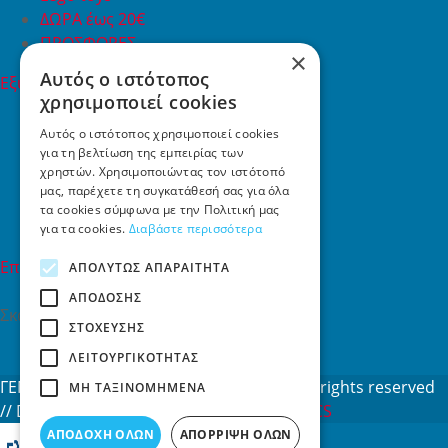
ΔΩΡΑ έως 20€
ΠΡΟΣΦΟΡΕΣ
×
Αυτός ο ιστότοπος
Εξυπηρέτηση Πελατών
χρησιμοποιεί cookies
Εξυπηρέτηση πελατών
Συχνές ερωτήσεις
Αυτός ο ιστότοπος χρησιμοποιεί cookies
για τη βελτίωση της εμπειρίας των
Όροι χρήσης
χρηστών. Χρησιμοποιώντας τον ιστότοπό
Τρόποι Πληρωμής
μας, παρέχετε τη συγκατάθεσή σας για όλα
Επιστροφές
τα cookies σύμφωνα με την Πολιτική μας
Επικοινωνία
για τα cookies.
Διαβάστε περισσότερα
Επικοινωνία
ΑΠΟΛΎΤΩΣ ΑΠΑΡΑΊΤΗΤΑ
ΑΠΌΔΟΣΗΣ
Σκαλάνι, Ηράκλειο Κρήτης
ΣΤΌΧΕΥΣΗΣ
2810731415
ΛΕΙΤΟΥΡΓΙΚΌΤΗΤΑΣ
info[at]toys4u.gr
ΓΕΜΗ: 188101127000 © 2026
Toys4u.gr
All rights reserved
ΜΗ ΤΑΞΙΝΟΜΗΜΈΝΑ
// Designed & developed by
NETMECHANICS
ΑΠΟΔΟΧΉ ΌΛΩΝ
ΑΠΌΡΡΙΨΗ ΌΛΩΝ