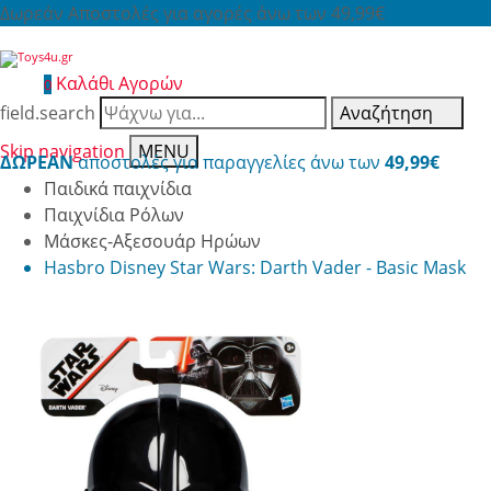
Δωρεάν Αποστολές για αγορές άνω των 49,99€
Καλάθι Αγορών
0
field.search
Αναζήτηση
Skip navigation
MENU
ΔΩΡΕΑΝ
αποστολές για παραγγελίες άνω των
49,99€
Παιδικά παιχνίδια
Παιχνίδια Ρόλων
Μάσκες-Αξεσουάρ Ηρώων
Hasbro Disney Star Wars: Darth Vader - Basic Mask