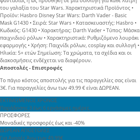
φαντασίας ή ως προσθήκη σε μια συλλογή για κάθε λάτρη
του γαλαξία του Star Wars. Χαρακτηριστικά Προϊόντος •
Προϊόν: Hasbro Disney Star Wars: Darth Vader - Basic
Mask G1430 • Σειρά: Star Wars • Κατασκευαστής: Hasbro •
Κωδικός: G1430 • Χαρακτήρας: Darth Vader • Τύπος: Μάσκα
παιχνιδιού ρόλων • Χαρακτηριστικά: Ρυθμιζόμενο λουράκι
εφαρμογής • Χρήση: Παιχνίδι ρόλων, cosplay και συλλογή •
Ηλικία: 5+ ετών Σημείωση: Τα χρώματα, τα σχέδια και οι
διακοσμήσεις ενδέχεται να διαφέρουν.
Αποστολές - Επιστροφές
Το πάγιο κόστος αποστολής για τις παραγγελίες σας είναι
3€. Για παραγγελίες άνω των 49.99 € είναι ΔΩΡΕΑΝ.
ΕΚΤΙΜΩΜΕΝΟΣ ΧΡΟΝΟΣ
Παράδοσης 3 έως 6 εργάσιμες ημέρες
ΠΡΟΣΦΟΡΕΣ
Μοναδικές προσφορές έως και -40%
ΔΩΡΕΑΝ ΑΠΟΣΤΟΛΕΣ
Για Αγορές Άνω των 49,99€