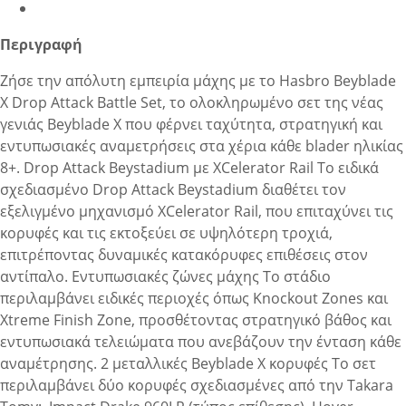
Περιγραφή
Ζήσε την απόλυτη εμπειρία μάχης με το Hasbro Beyblade
X Drop Attack Battle Set, το ολοκληρωμένο σετ της νέας
γενιάς Beyblade X που φέρνει ταχύτητα, στρατηγική και
εντυπωσιακές αναμετρήσεις στα χέρια κάθε blader ηλικίας
8+. Drop Attack Beystadium με XCelerator Rail Το ειδικά
σχεδιασμένο Drop Attack Beystadium διαθέτει τον
εξελιγμένο μηχανισμό XCelerator Rail, που επιταχύνει τις
κορυφές και τις εκτοξεύει σε υψηλότερη τροχιά,
επιτρέποντας δυναμικές κατακόρυφες επιθέσεις στον
αντίπαλο. Εντυπωσιακές ζώνες μάχης Το στάδιο
περιλαμβάνει ειδικές περιοχές όπως Knockout Zones και
Xtreme Finish Zone, προσθέτοντας στρατηγικό βάθος και
εντυπωσιακά τελειώματα που ανεβάζουν την ένταση κάθε
αναμέτρησης. 2 μεταλλικές Beyblade X κορυφές Το σετ
περιλαμβάνει δύο κορυφές σχεδιασμένες από την Takara