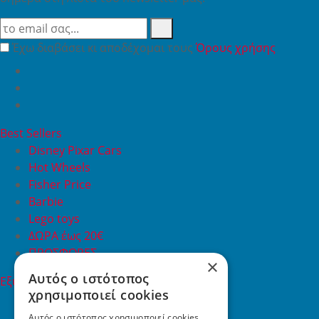
Έχω διαβάσει κι αποδέχομαι τους
Όρους χρήσης
Best Sellers
Disney Pixar Cars
Hot Wheels
Fisher Price
Barbie
Lego toys
ΔΩΡΑ έως 20€
ΠΡΟΣΦΟΡΕΣ
×
Αυτός ο ιστότοπος
Εξυπηρέτηση Πελατών
χρησιμοποιεί cookies
Εξυπηρέτηση πελατών
Συχνές ερωτήσεις
Αυτός ο ιστότοπος χρησιμοποιεί cookies