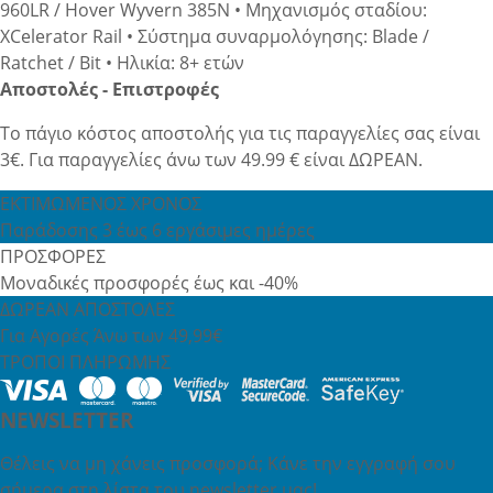
960LR / Hover Wyvern 385N • Μηχανισμός σταδίου:
XCelerator Rail • Σύστημα συναρμολόγησης: Blade /
Ratchet / Bit • Ηλικία: 8+ ετών
Αποστολές - Επιστροφές
Το πάγιο κόστος αποστολής για τις παραγγελίες σας είναι
3€. Για παραγγελίες άνω των 49.99 € είναι ΔΩΡΕΑΝ.
ΕΚΤΙΜΩΜΕΝΟΣ ΧΡΟΝΟΣ
Παράδοσης 3 έως 6 εργάσιμες ημέρες
ΠΡΟΣΦΟΡΕΣ
Μοναδικές προσφορές έως και -40%
ΔΩΡΕΑΝ ΑΠΟΣΤΟΛΕΣ
Για Αγορές Άνω των 49,99€
ΤΡΟΠΟΙ ΠΛΗΡΩΜΗΣ
NEWSLETTER
Θέλεις να μη χάνεις προσφορά; Κάνε την εγγραφή σου
σήμερα στη λίστα του newsletter μας!