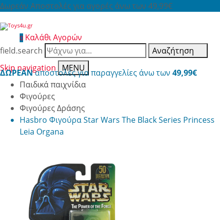
Δωρεάν Αποστολές για αγορές άνω των 49,99€
Καλάθι Αγορών
0
field.search
Αναζήτηση
Skip navigation
MENU
ΔΩΡΕΑΝ
αποστολές για παραγγελίες άνω των
49,99€
Παιδικά παιχνίδια
Φιγούρες
Φιγούρες Δράσης
Hasbro Φιγούρα Star Wars The Black Series Princess
Leia Organa