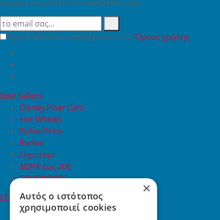
σήμερα στη λίστα του newsletter μας!
Έχω διαβάσει κι αποδέχομαι τους
Όρους χρήσης
Best Sellers
Disney Pixar Cars
Hot Wheels
Fisher Price
Barbie
Lego toys
ΔΩΡΑ έως 20€
ΠΡΟΣΦΟΡΕΣ
×
Αυτός ο ιστότοπος
Εξυπηρέτηση Πελατών
χρησιμοποιεί cookies
Εξυπηρέτηση πελατών