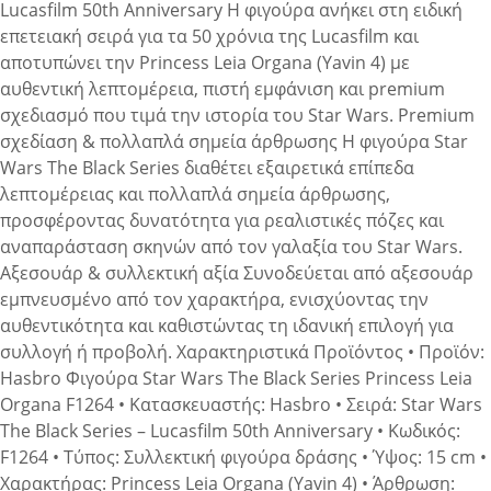
Lucasfilm 50th Anniversary Η φιγούρα ανήκει στη ειδική
επετειακή σειρά για τα 50 χρόνια της Lucasfilm και
αποτυπώνει την Princess Leia Organa (Yavin 4) με
αυθεντική λεπτομέρεια, πιστή εμφάνιση και premium
σχεδιασμό που τιμά την ιστορία του Star Wars. Premium
σχεδίαση & πολλαπλά σημεία άρθρωσης Η φιγούρα Star
Wars The Black Series διαθέτει εξαιρετικά επίπεδα
λεπτομέρειας και πολλαπλά σημεία άρθρωσης,
προσφέροντας δυνατότητα για ρεαλιστικές πόζες και
αναπαράσταση σκηνών από τον γαλαξία του Star Wars.
Αξεσουάρ & συλλεκτική αξία Συνοδεύεται από αξεσουάρ
εμπνευσμένο από τον χαρακτήρα, ενισχύοντας την
αυθεντικότητα και καθιστώντας τη ιδανική επιλογή για
συλλογή ή προβολή. Χαρακτηριστικά Προϊόντος • Προϊόν:
Hasbro Φιγούρα Star Wars The Black Series Princess Leia
Organa F1264 • Κατασκευαστής: Hasbro • Σειρά: Star Wars
The Black Series – Lucasfilm 50th Anniversary • Κωδικός:
F1264 • Τύπος: Συλλεκτική φιγούρα δράσης • Ύψος: 15 cm •
Χαρακτήρας: Princess Leia Organa (Yavin 4) • Άρθρωση: