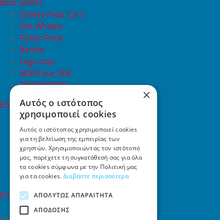
Best Sellers
Disney Pixar Cars
Hot Wheels
Fisher Price
Barbie
Lego toys
ΔΩΡΑ έως 20€
ΠΡΟΣΦΟΡΕΣ
×
Αυτός ο ιστότοπος
Εξυπηρέτηση Πελατών
χρησιμοποιεί cookies
Εξυπηρέτηση πελατών
Συχνές ερωτήσεις
Αυτός ο ιστότοπος χρησιμοποιεί cookies
για τη βελτίωση της εμπειρίας των
Όροι χρήσης
χρηστών. Χρησιμοποιώντας τον ιστότοπό
Τρόποι Πληρωμής
μας, παρέχετε τη συγκατάθεσή σας για όλα
Επιστροφές
τα cookies σύμφωνα με την Πολιτική μας
Επικοινωνία
για τα cookies.
Διαβάστε περισσότερα
Επικοινωνία
ΑΠΟΛΎΤΩΣ ΑΠΑΡΑΊΤΗΤΑ
ΑΠΌΔΟΣΗΣ
Σκαλάνι, Ηράκλειο Κρήτης