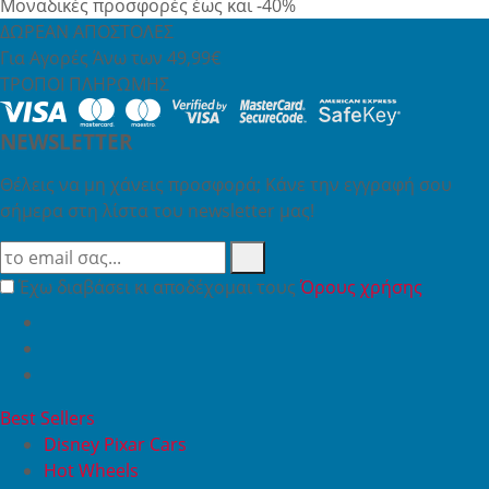
Μοναδικές προσφορές έως και -40%
ΔΩΡΕΑΝ ΑΠΟΣΤΟΛΕΣ
Για Αγορές Άνω των 49,99€
ΤΡΟΠΟΙ ΠΛΗΡΩΜΗΣ
NEWSLETTER
Θέλεις να μη χάνεις προσφορά; Κάνε την εγγραφή σου
σήμερα στη λίστα του newsletter μας!
Έχω διαβάσει κι αποδέχομαι τους
Όρους χρήσης
Best Sellers
Disney Pixar Cars
Hot Wheels