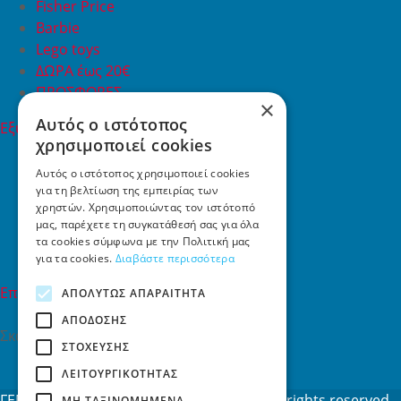
Fisher Price
Barbie
Lego toys
ΔΩΡΑ έως 20€
ΠΡΟΣΦΟΡΕΣ
×
Αυτός ο ιστότοπος
Εξυπηρέτηση Πελατών
χρησιμοποιεί cookies
Εξυπηρέτηση πελατών
Συχνές ερωτήσεις
Αυτός ο ιστότοπος χρησιμοποιεί cookies
για τη βελτίωση της εμπειρίας των
Όροι χρήσης
χρηστών. Χρησιμοποιώντας τον ιστότοπό
Τρόποι Πληρωμής
μας, παρέχετε τη συγκατάθεσή σας για όλα
Επιστροφές
τα cookies σύμφωνα με την Πολιτική μας
Επικοινωνία
για τα cookies.
Διαβάστε περισσότερα
Επικοινωνία
ΑΠΟΛΎΤΩΣ ΑΠΑΡΑΊΤΗΤΑ
ΑΠΌΔΟΣΗΣ
Σκαλάνι, Ηράκλειο Κρήτης
ΣΤΌΧΕΥΣΗΣ
2810731415
ΛΕΙΤΟΥΡΓΙΚΌΤΗΤΑΣ
info[at]toys4u.gr
ΓΕΜΗ: 188101127000 © 2026
Toys4u.gr
All rights reserved
ΜΗ ΤΑΞΙΝΟΜΗΜΈΝΑ