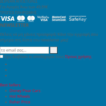
ΔΩΡΕΑΝ ΑΠΟΣΤΟΛΕΣ
Για Αγορές Άνω των 49,99€
ΤΡΟΠΟΙ ΠΛΗΡΩΜΗΣ
NEWSLETTER
Θέλεις να μη χάνεις προσφορά; Κάνε την εγγραφή σου
σήμερα στη λίστα του newsletter μας!
Έχω διαβάσει κι αποδέχομαι τους
Όρους χρήσης
Best Sellers
Disney Pixar Cars
Hot Wheels
Fisher Price