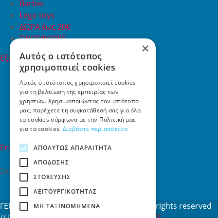
Barbie
Lego toys
ΔΩΡΑ έως 20€
ΠΡΟΣΦΟΡΕΣ
×
Αυτός ο ιστότοπος
Εξυπηρέτηση Πελατών
χρησιμοποιεί cookies
Εξυπηρέτηση πελατών
Συχνές ερωτήσεις
Αυτός ο ιστότοπος χρησιμοποιεί cookies
για τη βελτίωση της εμπειρίας των
Όροι χρήσης
χρηστών. Χρησιμοποιώντας τον ιστότοπό
Τρόποι Πληρωμής
μας, παρέχετε τη συγκατάθεσή σας για όλα
Επιστροφές
τα cookies σύμφωνα με την Πολιτική μας
Επικοινωνία
για τα cookies.
Διαβάστε περισσότερα
Επικοινωνία
ΑΠΟΛΎΤΩΣ ΑΠΑΡΑΊΤΗΤΑ
ΑΠΌΔΟΣΗΣ
Σκαλάνι, Ηράκλειο Κρήτης
ΣΤΌΧΕΥΣΗΣ
2810731415
ΛΕΙΤΟΥΡΓΙΚΌΤΗΤΑΣ
info[at]toys4u.gr
ΓΕΜΗ: 188101127000 © 2026
Toys4u.gr
All rights reserved
ΜΗ ΤΑΞΙΝΟΜΗΜΈΝΑ
// Designed & developed by
NETMECHANICS