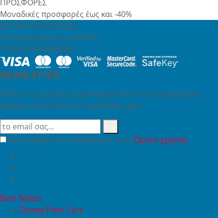
ΠΡΟΣΦΟΡΕΣ
Μοναδικές προσφορές έως και -40%
ΔΩΡΕΑΝ ΑΠΟΣΤΟΛΕΣ
Για Αγορές Άνω των 49,99€
ΤΡΟΠΟΙ ΠΛΗΡΩΜΗΣ
NEWSLETTER
Θέλεις να μη χάνεις προσφορά; Κάνε την εγγραφή σου
σήμερα στη λίστα του newsletter μας!
Έχω διαβάσει κι αποδέχομαι τους
Όρους χρήσης
Best Sellers
Disney Pixar Cars