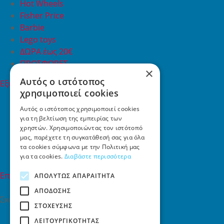
Hot Wheels
Fisher Price
Barbie
Lego toys
ΔΩΡΑ έως 20€
ΠΡΟΣΦΟΡΕΣ
×
Αυτός ο ιστότοπος
Εξυπηρέτηση Πελατών
χρησιμοποιεί cookies
Εξυπηρέτηση πελατών
Συχνές ερωτήσεις
Αυτός ο ιστότοπος χρησιμοποιεί cookies
για τη βελτίωση της εμπειρίας των
Όροι χρήσης
χρηστών. Χρησιμοποιώντας τον ιστότοπό
Τρόποι Πληρωμής
μας, παρέχετε τη συγκατάθεσή σας για όλα
Επιστροφές
τα cookies σύμφωνα με την Πολιτική μας
Επικοινωνία
για τα cookies.
Διαβάστε περισσότερα
Επικοινωνία
ΑΠΟΛΎΤΩΣ ΑΠΑΡΑΊΤΗΤΑ
ΑΠΌΔΟΣΗΣ
Σκαλάνι, Ηράκλειο Κρήτης
ΣΤΌΧΕΥΣΗΣ
2810731415
ΛΕΙΤΟΥΡΓΙΚΌΤΗΤΑΣ
info[at]toys4u.gr