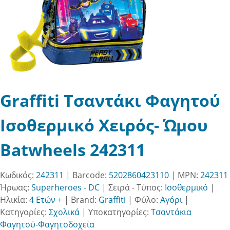
Graffiti Τσαντάκι Φαγητού
Ισοθερμικό Χειρός- Ώμου
Batwheels 242311
Κωδικός:
242311
| Barcode:
5202860423110
| MPN:
242311
Ήρωας:
Superheroes - DC
|
Σειρά - Τύπος:
Ισοθερμικό
|
Ηλικία:
4 Ετών +
|
Brand:
Graffiti
|
Φύλο:
Αγόρι
|
Κατηγορίες:
Σχολικά
|
Υποκατηγορίες:
Τσαντάκια
Φαγητού-Φαγητοδοχεία