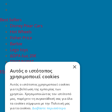
Best Sellers
Disney Pixar Cars
Hot Wheels
Fisher Price
Barbie
Lego toys
ΔΩΡΑ έως 20€
ΠΡΟΣΦΟΡΕΣ
×
Αυτός ο ιστότοπος
Εξυπηρέτηση Πελατών
χρησιμοποιεί cookies
Εξυπηρέτηση πελατών
Συχνές ερωτήσεις
Αυτός ο ιστότοπος χρησιμοποιεί cookies
για τη βελτίωση της εμπειρίας των
Όροι χρήσης
χρηστών. Χρησιμοποιώντας τον ιστότοπό
Τρόποι Πληρωμής
μας, παρέχετε τη συγκατάθεσή σας για όλα
Επιστροφές
τα cookies σύμφωνα με την Πολιτική μας
Επικοινωνία
για τα cookies.
Διαβάστε περισσότερα