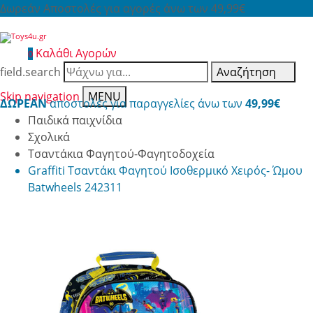
Δωρεάν Αποστολές για αγορές άνω των 49,99€
Καλάθι Αγορών
0
field.search
Αναζήτηση
Skip navigation
MENU
ΔΩΡΕΑΝ
αποστολές για παραγγελίες άνω των
49,99€
Παιδικά παιχνίδια
Σχολικά
Τσαντάκια Φαγητού-Φαγητοδοχεία
Graffiti Τσαντάκι Φαγητού Ισοθερμικό Χειρός- Ώμου
Batwheels 242311