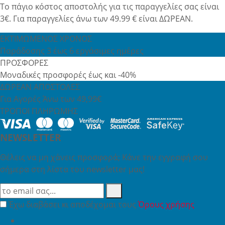
Το πάγιο κόστος αποστολής για τις παραγγελίες σας είναι
3€. Για παραγγελίες άνω των 49.99 € είναι ΔΩΡΕΑΝ.
ΕΚΤΙΜΩΜΕΝΟΣ ΧΡΟΝΟΣ
Παράδοσης 3 έως 6 εργάσιμες ημέρες
ΠΡΟΣΦΟΡΕΣ
Μοναδικές προσφορές έως και -40%
ΔΩΡΕΑΝ ΑΠΟΣΤΟΛΕΣ
Για Αγορές Άνω των 49,99€
ΤΡΟΠΟΙ ΠΛΗΡΩΜΗΣ
NEWSLETTER
Θέλεις να μη χάνεις προσφορά; Κάνε την εγγραφή σου
σήμερα στη λίστα του newsletter μας!
Έχω διαβάσει κι αποδέχομαι τους
Όρους χρήσης