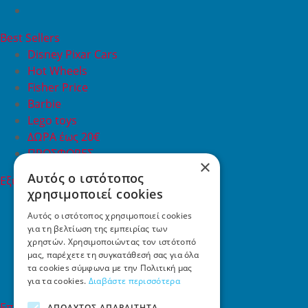
Best Sellers
Disney Pixar Cars
Hot Wheels
Fisher Price
Barbie
Lego toys
ΔΩΡΑ έως 20€
ΠΡΟΣΦΟΡΕΣ
×
Αυτός ο ιστότοπος
Εξυπηρέτηση Πελατών
χρησιμοποιεί cookies
Εξυπηρέτηση πελατών
Συχνές ερωτήσεις
Αυτός ο ιστότοπος χρησιμοποιεί cookies
για τη βελτίωση της εμπειρίας των
Όροι χρήσης
χρηστών. Χρησιμοποιώντας τον ιστότοπό
Τρόποι Πληρωμής
μας, παρέχετε τη συγκατάθεσή σας για όλα
Επιστροφές
τα cookies σύμφωνα με την Πολιτική μας
Επικοινωνία
για τα cookies.
Διαβάστε περισσότερα
Επικοινωνία
ΑΠΟΛΎΤΩΣ ΑΠΑΡΑΊΤΗΤΑ