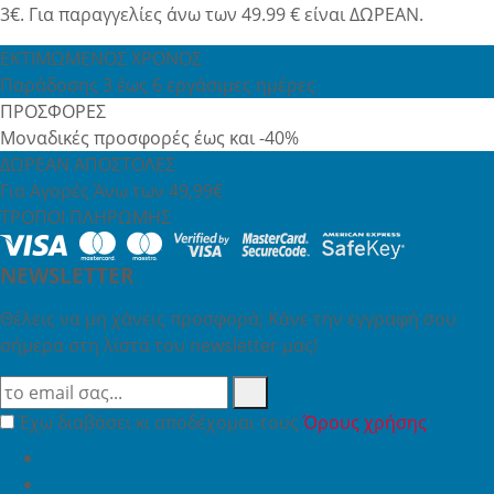
3€. Για παραγγελίες άνω των 49.99 € είναι ΔΩΡΕΑΝ.
ΕΚΤΙΜΩΜΕΝΟΣ ΧΡΟΝΟΣ
Παράδοσης 3 έως 6 εργάσιμες ημέρες
ΠΡΟΣΦΟΡΕΣ
Μοναδικές προσφορές έως και -40%
ΔΩΡΕΑΝ ΑΠΟΣΤΟΛΕΣ
Για Αγορές Άνω των 49,99€
ΤΡΟΠΟΙ ΠΛΗΡΩΜΗΣ
NEWSLETTER
Θέλεις να μη χάνεις προσφορά; Κάνε την εγγραφή σου
σήμερα στη λίστα του newsletter μας!
Έχω διαβάσει κι αποδέχομαι τους
Όρους χρήσης