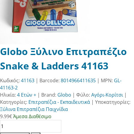
Globo Ξύλινο Επιτραπέζιο
Snake & Ladders 41163
Κωδικός:
41163
| Barcode:
8014966411635
| MPN:
GL-
41163-2
Ηλικία:
4 Ετών +
|
Brand:
Globo
|
Φύλο:
Αγόρι-Κορίτσι
|
Κατηγορίες:
Επιτραπέζια - Εκπαιδευτικά
|
Υποκατηγορίες:
Ξύλινα Επιτραπέζια Παιχνίδια
9.99
€
Άμεσα Διαθέσιμο