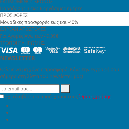
ΕΚΤΙΜΩΜΕΝΟΣ ΧΡΟΝΟΣ
Παράδοσης 3 έως 6 εργάσιμες ημέρες
ΠΡΟΣΦΟΡΕΣ
Μοναδικές προσφορές έως και -40%
ΔΩΡΕΑΝ ΑΠΟΣΤΟΛΕΣ
Για Αγορές Άνω των 49,99€
ΤΡΟΠΟΙ ΠΛΗΡΩΜΗΣ
NEWSLETTER
Θέλεις να μη χάνεις προσφορά; Κάνε την εγγραφή σου
σήμερα στη λίστα του newsletter μας!
Έχω διαβάσει κι αποδέχομαι τους
Όρους χρήσης