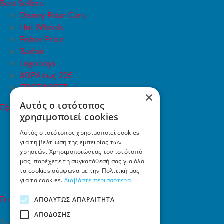
Best Sellers
Disney Pixar Cars
Hot Wheels
Fisher Price
Barbie
Lego toys
ΔΩΡΑ έως 20€
ΠΡΟΣΦΟΡΕΣ
×
Αυτός ο ιστότοπος
Εξυπηρέτηση Πελατών
χρησιμοποιεί cookies
Εξυπηρέτηση πελατών
Συχνές ερωτήσεις
Αυτός ο ιστότοπος χρησιμοποιεί cookies
για τη βελτίωση της εμπειρίας των
Όροι χρήσης
χρηστών. Χρησιμοποιώντας τον ιστότοπό
Τρόποι Πληρωμής
μας, παρέχετε τη συγκατάθεσή σας για όλα
Επιστροφές
τα cookies σύμφωνα με την Πολιτική μας
Επικοινωνία
για τα cookies.
Διαβάστε περισσότερα
Επικοινωνία
ΑΠΟΛΎΤΩΣ ΑΠΑΡΑΊΤΗΤΑ
ΑΠΌΔΟΣΗΣ
Σκαλάνι, Ηράκλειο Κρήτης