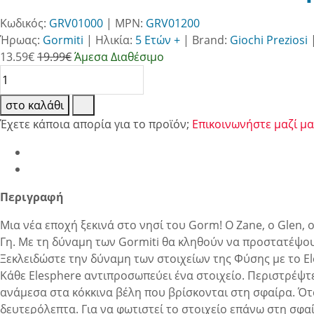
Κωδικός:
GRV01000
| MPN:
GRV01200
Ήρωας:
Gormiti
|
Ηλικία:
5 Ετών +
|
Brand:
Giochi Preziosi
13.59
€
19.99€
Άμεσα Διαθέσιμο
στο καλάθι
Έχετε κάποια απορία για το προϊόν;
Επικοινωνήστε μαζί μα
Περιγραφή
Μια νέα εποχή ξεκινά στο νησί του Gorm! Ο Zane, ο Glen, ο
Γη. Με τη δύναμη των Gormiti θα κληθούν να προστατέψου
Ξεκλειδώστε την δύναμη των στοιχείων της Φύσης με τo El
Κάθε Elesphere αντιπροσωπεύει ένα στοιχείο. Περιστρέψτε
ανάμεσα στα κόκκινα βέλη που βρίσκονται στη σφαίρα. Ότα
δευτερόλεπτα. Για να φωτιστεί το στοιχείο επάνω στη σφαί