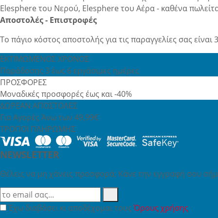
Elesphere του Νερού, Elesphere του Αέρα - καθένα πωλείτα
Αποστολές - Επιστροφές
Το πάγιο κόστος αποστολής για τις παραγγελίες σας είναι 3
ΕΚΤΙΜΩΜΕΝΟΣ ΧΡΟΝΟΣ
Παράδοσης 3 έως 6 εργάσιμες ημέρες
ΠΡΟΣΦΟΡΕΣ
Μοναδικές προσφορές έως και -40%
ΔΩΡΕΑΝ ΑΠΟΣΤΟΛΕΣ
Για Αγορές Άνω των 49,99€
ΤΡΟΠΟΙ ΠΛΗΡΩΜΗΣ
NEWSLETTER
Θέλεις να μη χάνεις προσφορά; Κάνε την εγγραφή σου σήμε
Έχω διαβάσει κι αποδέχομαι τους
Όρους χρήσης