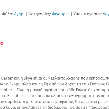
|
Φύλο:
Αγόρι
|
Κατηγορίες:
Φιγούρες
|
Υποκατηγορίες:
Φι
ς!
 Carter και η Skye είναι οι 4 Εκλεκτοί-Scions που εκπροσω
ν το Γκορμ αλλά και τη Γη από τον Άρχοντα του Σκότους 
esphere! Είναι η μαγική σφαίρα που κάθε Εκλεκτός χρησιμο
 το Elesphere, ώστε οι δακτυλίοι να ευθυγραμμιστούν και 
ν συμβεί αυτό το στοιχείο της σφαίρας θα φωτιστεί με το 
ρα ξανά, επαναλάβετε τη διαδικασία. Θα βρείτε 4 διαφορετι