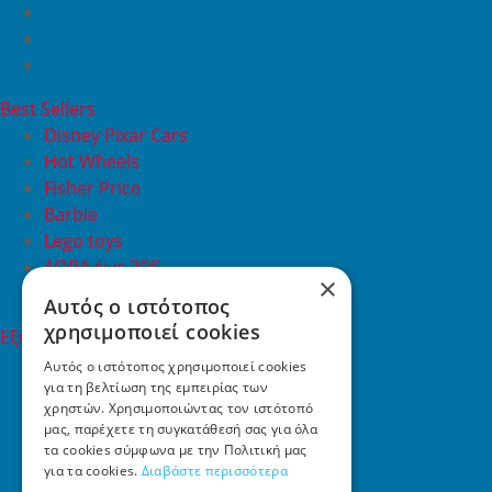
Best Sellers
Disney Pixar Cars
Hot Wheels
Fisher Price
Barbie
Lego toys
ΔΩΡΑ έως 20€
×
ΠΡΟΣΦΟΡΕΣ
Αυτός ο ιστότοπος
χρησιμοποιεί cookies
Εξυπηρέτηση Πελατών
Εξυπηρέτηση πελατών
Αυτός ο ιστότοπος χρησιμοποιεί cookies
για τη βελτίωση της εμπειρίας των
Συχνές ερωτήσεις
χρηστών. Χρησιμοποιώντας τον ιστότοπό
Όροι χρήσης
μας, παρέχετε τη συγκατάθεσή σας για όλα
Τρόποι Πληρωμής
τα cookies σύμφωνα με την Πολιτική μας
Επιστροφές
για τα cookies.
Διαβάστε περισσότερα