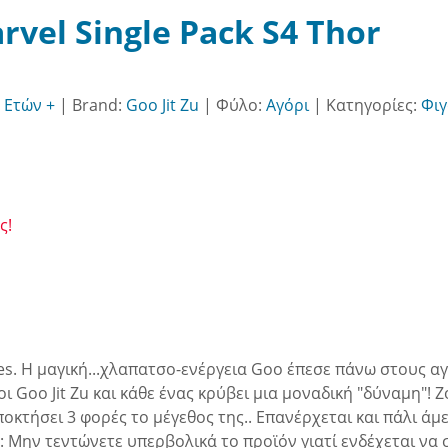
arvel Single Pack S4 Thor
 Ετών +
|
Brand:
Goo Jit Zu
|
Φύλο:
Αγόρι
|
Κατηγορίες:
Φιγ
ς!
orales. Η μαγική...χλαπατσο-ενέργεια Goo έπεσε πάνω στου
οι Goo Jit Zu και κάθε ένας κρύβει μια μοναδική "δύναμη"!
οκτήσει 3 φορές το μέγεθος της.. Επανέρχεται και πάλι άμ
: Μην τεντώνετε υπερβολικά το προϊόν γιατί ενδέχεται να 