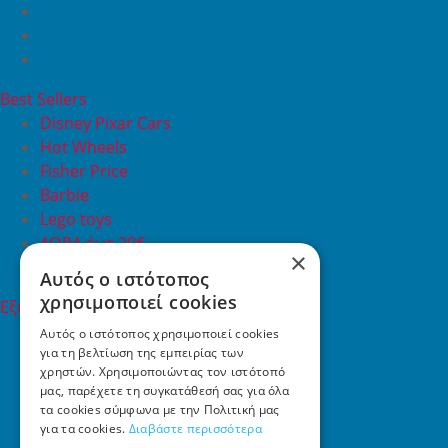
Best Sellers
Disney Pixar Cars
Hot Wheels
Fisher Price
Barbie
Lego toys
ΔΩΡΑ έως 20€
×
ΠΡΟΣΦΟΡΕΣ
Αυτός ο ιστότοπος
χρησιμοποιεί cookies
Εξυπηρέτηση Πελατών
Εξυπηρέτηση πελατών
Αυτός ο ιστότοπος χρησιμοποιεί cookies
για τη βελτίωση της εμπειρίας των
Συχνές ερωτήσεις
χρηστών. Χρησιμοποιώντας τον ιστότοπό
Όροι χρήσης
μας, παρέχετε τη συγκατάθεσή σας για όλα
Τρόποι Πληρωμής
τα cookies σύμφωνα με την Πολιτική μας
Επιστροφές
για τα cookies.
Διαβάστε περισσότερα