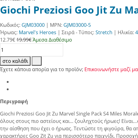
Giochi Preziosi Goo Jit Zu M
Κωδικός:
GJM03000
| MPN:
GJM03000-5
Ήρωας:
Marvel's Heroes
|
Σειρά - Τύπος:
Stretch
|
Ηλικία:
4
12.79
€
19.99€
Άμεσα Διαθέσιμο
στο καλάθι
Έχετε κάποια απορία για το προϊόν;
Επικοινωνήστε μαζί μα
Περιγραφή
Giochi Preziosi Goo Jit Zu Marvel Single Pack S4 Miles M
όλους στους πιο αστείους και... ζουληχτούς ήρωες! Είναι…
την αίσθηση που έχει ο ήρωας. Τεντώστε τη φιγούρα, θα απ
χαρακτήρες Goo Zit Zu για περισσότερο παιχνίδι. Προσοχή