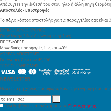
Απόφυγετε την έκθεσή του στον ήλιο ή άλλη πηγή θερμότη
Αποστολές - Επιστροφές
Το πάγιο κόστος αποστολής για τις παραγγελίες σας είναι 3
ΕΚΤΙΜΩΜΕΝΟΣ ΧΡΟΝΟΣ
Παράδοσης 3 έως 6 εργάσιμες ημέρες
ΠΡΟΣΦΟΡΕΣ
Μοναδικές προσφορές έως και -40%
ΔΩΡΕΑΝ ΑΠΟΣΤΟΛΕΣ
Για Αγορές Άνω των 49,99€
ΤΡΟΠΟΙ ΠΛΗΡΩΜΗΣ
NEWSLETTER
Θέλεις να μη χάνεις προσφορά; Κάνε την εγγραφή σου σήμε
Έχω διαβάσει κι αποδέχομαι τους
Όρους χρήσης