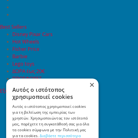
Best Sellers
Disney Pixar Cars
Hot Wheels
Fisher Price
Barbie
Lego toys
ΔΩΡΑ έως 20€
ΠΡΟΣΦΟΡΕΣ
×
Αυτός ο ιστότοπος
Εξυπηρέτηση Πελατών
χρησιμοποιεί cookies
Εξυπηρέτηση πελατών
Συχνές ερωτήσεις
Αυτός ο ιστότοπος χρησιμοποιεί cookies
για τη βελτίωση της εμπειρίας των
Όροι χρήσης
χρηστών. Χρησιμοποιώντας τον ιστότοπό
Τρόποι Πληρωμής
μας, παρέχετε τη συγκατάθεσή σας για όλα
Επιστροφές
τα cookies σύμφωνα με την Πολιτική μας
Επικοινωνία
για τα cookies.
Διαβάστε περισσότερα