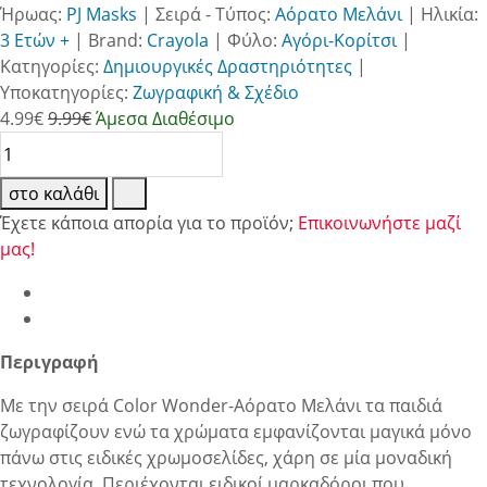
Ήρωας:
PJ Masks
|
Σειρά - Τύπος:
Αόρατο Μελάνι
|
Ηλικία:
3 Ετών +
|
Brand:
Crayola
|
Φύλο:
Αγόρι-Κορίτσι
|
Κατηγορίες:
Δημιουργικές Δραστηριότητες
|
Υποκατηγορίες:
Ζωγραφική & Σχέδιο
4.99
€
9.99€
Άμεσα Διαθέσιμο
στο καλάθι
Έχετε κάποια απορία για το προϊόν;
Επικοινωνήστε μαζί
μας!
Περιγραφή
Με την σειρά Color Wonder-Αόρατο Μελάνι τα παιδιά
ζωγραφίζουν ενώ τα χρώματα εμφανίζονται μαγικά μόνο
πάνω στις ειδικές χρωμοσελίδες, χάρη σε μία μοναδική
τεχνολογία. Περιέχονται ειδικοί μαρκαδόροι που