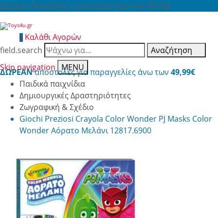
Δωρεάν Αποστολές για αγορές άνω των 49,99€
Καλάθι Αγορών
0
field.search
Αναζήτηση
Skip navigation
MENU
ΔΩΡΕΑΝ
αποστολές για παραγγελίες άνω των
49,99€
Παιδικά παιχνίδια
Δημιουργικές Δραστηριότητες
Ζωγραφική & Σχέδιο
Giochi Preziosi Crayola Color Wonder PJ Masks Color
Wonder Αόρατο Μελάνι 12817.6900