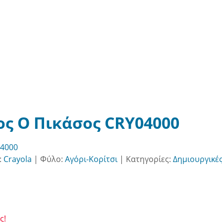
σος Ο Πικάσος CRY04000
4000
:
Crayola
|
Φύλο:
Αγόρι-Κορίτσι
|
Κατηγορίες:
Δημιουργικέ
ς!