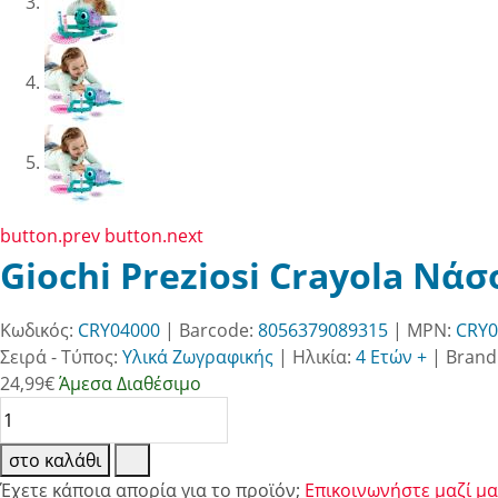
button.prev
button.next
Giochi Preziosi Crayola Νά
Κωδικός:
CRY04000
| Barcode:
8056379089315
| MPN:
CRY0
Σειρά - Τύπος:
Υλικά Ζωγραφικής
|
Ηλικία:
4 Ετών +
|
Brand
24,99
€
Άμεσα Διαθέσιμο
στο καλάθι
Έχετε κάποια απορία για το προϊόν;
Επικοινωνήστε μαζί μα