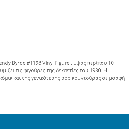
ndy Byrde #1198 Vinyl Figure , ύψος περίπου 10
μίζει τις φιγούρες της δεκαετίες του 1980. Η
, κόμικ και της γενικότερης pop κουλτούρας σε μορφή