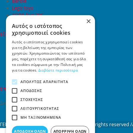
Barbie
Lego toys
ΔΩΡΑ έως 20€
×
ΠΡΟΣΦΟΡΕΣ
Αυτός ο ιστότοπος
χρησιμοποιεί cookies
Εξυπηρέτηση Πελατών
Εξυπηρέτηση πελατών
Αυτός ο ιστότοπος χρησιμοποιεί cookies
για τη βελτίωση της εμπειρίας των
Συχνές ερωτήσεις
χρηστών. Χρησιμοποιώντας τον ιστότοπό
Όροι χρήσης
μας, παρέχετε τη συγκατάθεσή σας για όλα
Τρόποι Πληρωμής
τα cookies σύμφωνα με την Πολιτική μας
Επιστροφές
για τα cookies.
Διαβάστε περισσότερα
Επικοινωνία
ΑΠΟΛΎΤΩΣ ΑΠΑΡΑΊΤΗΤΑ
Επικοινωνία
ΑΠΌΔΟΣΗΣ
ΣΤΌΧΕΥΣΗΣ
Σκαλάνι, Ηράκλειο Κρήτης
ΛΕΙΤΟΥΡΓΙΚΌΤΗΤΑΣ
2810731415
info[at]toys4u.gr
ΜΗ ΤΑΞΙΝΟΜΗΜΈΝΑ
ΓΕΜΗ: 188101127000 © 2026
Toys4u.gr
All rights reserved
ΑΠΟΔΟΧΉ ΌΛΩΝ
ΑΠΌΡΡΙΨΗ ΌΛΩΝ