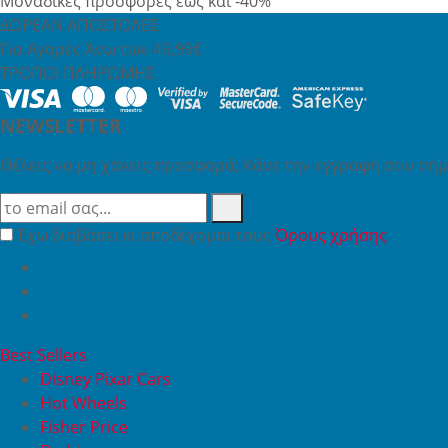
Μοναδικές προσφορές έως και -40%
ΔΩΡΕΑΝ ΑΠΟΣΤΟΛΕΣ
Για Αγορές Άνω των 49,99€
ΤΡΟΠΟΙ ΠΛΗΡΩΜΗΣ
NEWSLETTER
Θέλεις να μη χάνεις προσφορά; Κάνε την εγγραφή σου σήμε
Έχω διαβάσει κι αποδέχομαι τους
Όρους χρήσης
Best Sellers
Disney Pixar Cars
Hot Wheels
Fisher Price