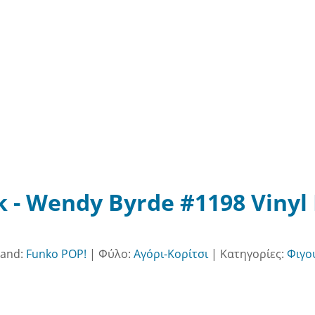
k - Wendy Byrde #1198 Vinyl
rand:
Funko POP!
|
Φύλο:
Αγόρι-Κορίτσι
|
Κατηγορίες:
Φιγο