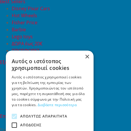
Best Sellers
Disney Pixar Cars
Hot Wheels
Fisher Price
Barbie
Lego toys
ΔΩΡΑ έως 20€
ΠΡΟΣΦΟΡΕΣ
×
Αυτός ο ιστότοπος
Εξυπηρέτηση Πελατών
χρησιμοποιεί cookies
Εξυπηρέτηση πελατών
Συχνές ερωτήσεις
Αυτός ο ιστότοπος χρησιμοποιεί cookies
για τη βελτίωση της εμπειρίας των
Όροι χρήσης
χρηστών. Χρησιμοποιώντας τον ιστότοπό
Τρόποι Πληρωμής
μας, παρέχετε τη συγκατάθεσή σας για όλα
Επιστροφές
τα cookies σύμφωνα με την Πολιτική μας
Επικοινωνία
για τα cookies.
Διαβάστε περισσότερα
Επικοινωνία
ΑΠΟΛΎΤΩΣ ΑΠΑΡΑΊΤΗΤΑ
ΑΠΌΔΟΣΗΣ
Σκαλάνι, Ηράκλειο Κρήτης