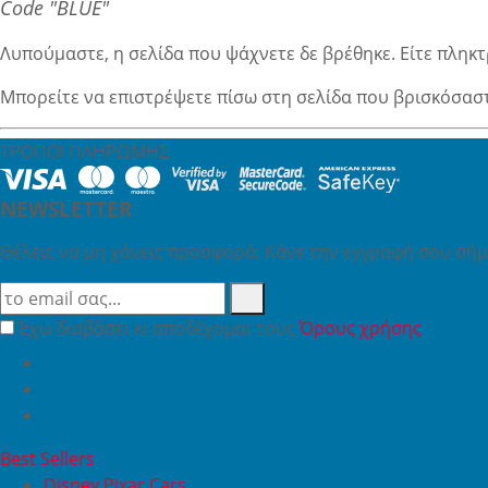
Code "BLUE"
Λυπούμαστε, η σελίδα που ψάχνετε δε βρέθηκε. Είτε πληκτ
Μπορείτε να επιστρέψετε πίσω στη σελίδα που βρισκόσασ
ΤΡΟΠΟΙ ΠΛΗΡΩΜΗΣ
NEWSLETTER
Θέλεις να μη χάνεις προσφορά; Κάνε την εγγραφή σου σήμε
Έχω διαβάσει κι αποδέχομαι τους
Όρους χρήσης
Best Sellers
Disney Pixar Cars