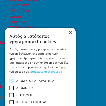
Hot Wheels
Fisher Price
Barbie
Lego toys
ΔΩΡΑ έως 20€
×
ΠΡΟΣΦΟΡΕΣ
Αυτός ο ιστότοπος
χρησιμοποιεί cookies
Εξυπηρέτηση Πελατών
Εξυπηρέτηση πελατών
Αυτός ο ιστότοπος χρησιμοποιεί cookies
για τη βελτίωση της εμπειρίας των
Συχνές ερωτήσεις
χρηστών. Χρησιμοποιώντας τον ιστότοπό
Όροι χρήσης
μας, παρέχετε τη συγκατάθεσή σας για όλα
Τρόποι Πληρωμής
τα cookies σύμφωνα με την Πολιτική μας
Επιστροφές
για τα cookies.
Διαβάστε περισσότερα
Επικοινωνία
ΑΠΟΛΎΤΩΣ ΑΠΑΡΑΊΤΗΤΑ
Επικοινωνία
ΑΠΌΔΟΣΗΣ
ΣΤΌΧΕΥΣΗΣ
Σκαλάνι, Ηράκλειο Κρήτης
ΛΕΙΤΟΥΡΓΙΚΌΤΗΤΑΣ
2810731415