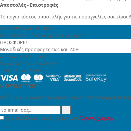
Αποστολές - Επιστροφές
Το πάγιο κόστος αποστολής για τις παραγγελίες σας είναι 3
ΕΚΤΙΜΩΜΕΝΟΣ ΧΡΟΝΟΣ
Παράδοσης 3 έως 6 εργάσιμες ημέρες
ΠΡΟΣΦΟΡΕΣ
Μοναδικές προσφορές έως και -40%
ΔΩΡΕΑΝ ΑΠΟΣΤΟΛΕΣ
Για Αγορές Άνω των 49,99€
ΤΡΟΠΟΙ ΠΛΗΡΩΜΗΣ
NEWSLETTER
Θέλεις να μη χάνεις προσφορά; Κάνε την εγγραφή σου σήμε
Έχω διαβάσει κι αποδέχομαι τους
Όρους χρήσης