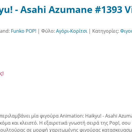
u! - Asahi Azumane #1393 Vi
rand:
Funko POP!
|
Φύλο:
Αγόρι-Κορίτσι
|
Κατηγορίες:
Φιγο
ς!
εριλαμβάνει μία φιγούρα Animation: Haikyu! - Asahi Azum
όμα και κλειστό. Η εξαιρετικά γνωστή σειρά της Pop!, σου
op κουλτούρας σε μορφή χαριτωμένης φιγούρας κατασκευασμ