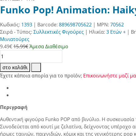
Funko Pop! Animation: Haiky
Κωδικός:
1393
| Barcode:
889698705622
| MPN:
70562
Σειρά - Τύπος:
Συλλεκτικές Φιγούρες
|
Ηλικία:
3 Ετών +
|
B
Μινιατούρες
9.49
€
15.99€
Άμεσα Διαθέσιμο
στο καλάθι
Έχετε κάποια απορία για το προϊόν;
Επικοινωνήστε μαζί μα
Περιγραφή
Αυθεντική φιγούρα Funko POP από βινύλιο. Η συσκευασία π
Συνοδεύεται από κουτί με ζελατίνα, δείχνοντας υπέροχο ακ
ήρωες ταινιών, παιχνιδιών, κόμικ και της γενικότερης p