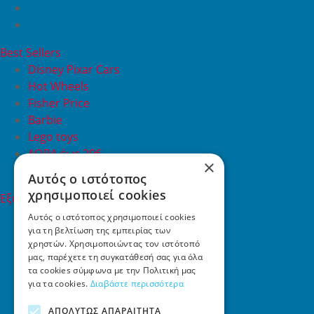
Best Sellers
Disney Pixar Cars
Hot Wheels
Fisher Price
Barbie
Lego toys
ΔΩΡΑ έως 20€
×
ΠΡΟΣΦΟΡΕΣ
Αυτός ο ιστότοπος
χρησιμοποιεί cookies
Εξυπηρέτηση Πελατών
Εξυπηρέτηση πελατών
Αυτός ο ιστότοπος χρησιμοποιεί cookies
για τη βελτίωση της εμπειρίας των
Συχνές ερωτήσεις
χρηστών. Χρησιμοποιώντας τον ιστότοπό
Όροι χρήσης
μας, παρέχετε τη συγκατάθεσή σας για όλα
Τρόποι Πληρωμής
τα cookies σύμφωνα με την Πολιτική μας
Επιστροφές
για τα cookies.
Διαβάστε περισσότερα
Επικοινωνία
ΑΠΟΛΎΤΩΣ ΑΠΑΡΑΊΤΗΤΑ