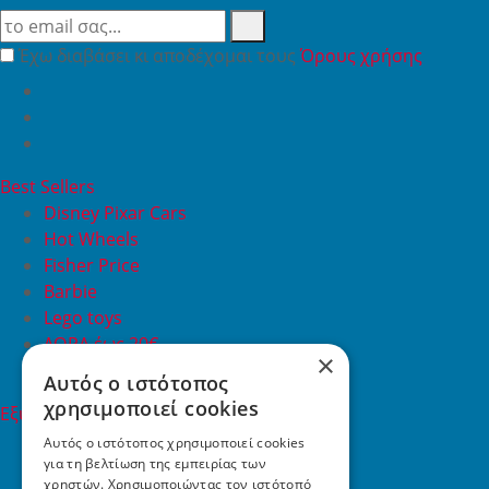
Έχω διαβάσει κι αποδέχομαι τους
Όρους χρήσης
Best Sellers
Disney Pixar Cars
Hot Wheels
Fisher Price
Barbie
Lego toys
ΔΩΡΑ έως 20€
×
ΠΡΟΣΦΟΡΕΣ
Αυτός ο ιστότοπος
χρησιμοποιεί cookies
Εξυπηρέτηση Πελατών
Εξυπηρέτηση πελατών
Αυτός ο ιστότοπος χρησιμοποιεί cookies
για τη βελτίωση της εμπειρίας των
Συχνές ερωτήσεις
χρηστών. Χρησιμοποιώντας τον ιστότοπό