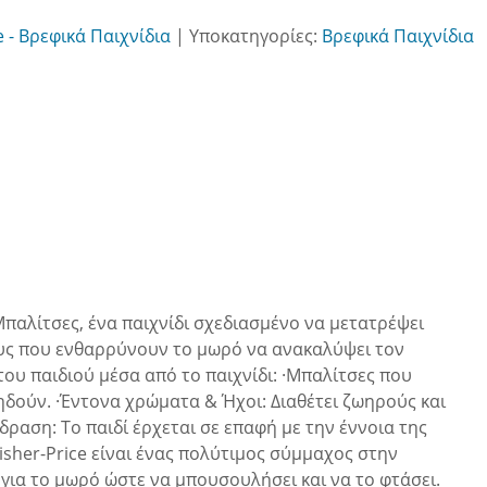
 - Βρεφικά Παιχνίδια
|
Υποκατηγορίες:
Βρεφικά Παιχνίδια
ε Μπαλίτσες, ένα παιχνίδι σχεδιασμένο να μετατρέψει
ους που ενθαρρύνουν το μωρό να ανακαλύψει τον
υ παιδιού μέσα από το παιχνίδι: ·Μπαλίτσες που
δούν. ·Έντονα χρώματα & Ήχοι: Διαθέτει ζωηρούς και
αση: Το παιδί έρχεται σε επαφή με την έννοια της
isher-Price είναι ένας πολύτιμος σύμμαχος στην
για το μωρό ώστε να μπουσουλήσει και να το φτάσει.