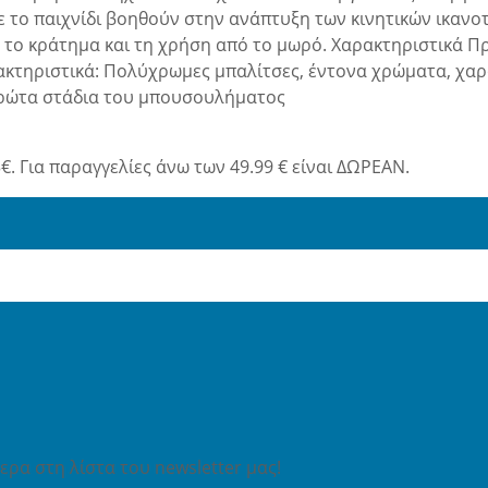
με το παιχνίδι βοηθούν στην ανάπτυξη των κινητικών ικανο
ς το κράτημα και τη χρήση από το μωρό. Χαρακτηριστικά Προ
ρακτηριστικά: Πολύχρωμες μπαλίτσες, έντονα χρώματα, χα
 πρώτα στάδια του μπουσουλήματος
€. Για παραγγελίες άνω των 49.99 € είναι ΔΩΡΕΑΝ.
ρα στη λίστα του newsletter μας!