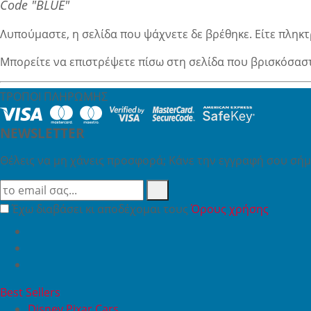
Code "BLUE"
Λυπούμαστε, η σελίδα που ψάχνετε δε βρέθηκε. Είτε πληκτ
Μπορείτε να επιστρέψετε πίσω στη σελίδα που βρισκόσασ
ΤΡΟΠΟΙ ΠΛΗΡΩΜΗΣ
NEWSLETTER
Θέλεις να μη χάνεις προσφορά; Κάνε την εγγραφή σου σήμε
Έχω διαβάσει κι αποδέχομαι τους
Όρους χρήσης
Best Sellers
Disney Pixar Cars