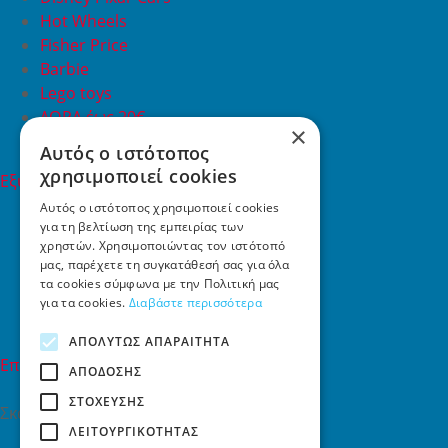
Hot Wheels
Fisher Price
Barbie
Lego toys
ΔΩΡΑ έως 20€
×
ΠΡΟΣΦΟΡΕΣ
Αυτός ο ιστότοπος
χρησιμοποιεί cookies
Εξυπηρέτηση Πελατών
Εξυπηρέτηση πελατών
Αυτός ο ιστότοπος χρησιμοποιεί cookies
για τη βελτίωση της εμπειρίας των
Συχνές ερωτήσεις
χρηστών. Χρησιμοποιώντας τον ιστότοπό
Όροι χρήσης
μας, παρέχετε τη συγκατάθεσή σας για όλα
Τρόποι Πληρωμής
τα cookies σύμφωνα με την Πολιτική μας
Επιστροφές
για τα cookies.
Διαβάστε περισσότερα
Επικοινωνία
ΑΠΟΛΎΤΩΣ ΑΠΑΡΑΊΤΗΤΑ
Επικοινωνία
ΑΠΌΔΟΣΗΣ
ΣΤΌΧΕΥΣΗΣ
Σκαλάνι, Ηράκλειο Κρήτης
ΛΕΙΤΟΥΡΓΙΚΌΤΗΤΑΣ
2810731415