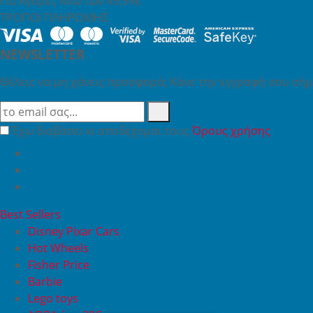
Για Αγορές Άνω των 49,99€
ΤΡΟΠΟΙ ΠΛΗΡΩΜΗΣ
NEWSLETTER
Θέλεις να μη χάνεις προσφορά; Κάνε την εγγραφή σου σήμε
Έχω διαβάσει κι αποδέχομαι τους
Όρους χρήσης
Best Sellers
Disney Pixar Cars
Hot Wheels
Fisher Price
Barbie
Lego toys