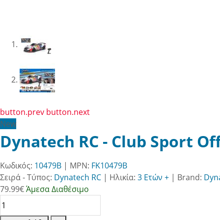
button.prev
button.next
New
Dynatech RC - Club Sport Of
Κωδικός:
10479B
| MPN:
FK10479B
Σειρά - Τύπος:
Dynatech RC
|
Ηλικία:
3 Ετών +
|
Brand:
Dyn
79.99
€
Άμεσα Διαθέσιμο