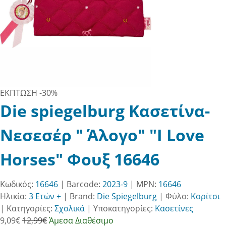
ΕΚΠΤΩΣΗ
-30%
Die spiegelburg Κασετίνα-
Νεσεσέρ " Άλογο" "I Love
Horses" Φουξ 16646
Κωδικός:
16646
| Barcode:
2023-9
| MPN:
16646
Ηλικία:
3 Ετών +
|
Brand:
Die Spiegelburg
|
Φύλο:
Κορίτσι
|
Κατηγορίες:
Σχολικά
|
Υποκατηγορίες:
Κασετίνες
9,09
€
12,99€
Άμεσα Διαθέσιμο