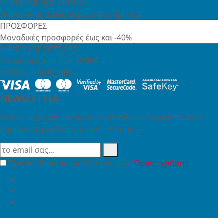
ΕΚΤΙΜΩΜΕΝΟΣ ΧΡΟΝΟΣ
Παράδοσης 3 έως 6 εργάσιμες ημέρες
ΠΡΟΣΦΟΡΕΣ
Μοναδικές προσφορές έως και -40%
ΔΩΡΕΑΝ ΑΠΟΣΤΟΛΕΣ
Για Αγορές Άνω των 49,99€
ΤΡΟΠΟΙ ΠΛΗΡΩΜΗΣ
NEWSLETTER
Θέλεις να μη χάνεις προσφορά; Κάνε την εγγραφή σου
σήμερα στη λίστα του newsletter μας!
Έχω διαβάσει κι αποδέχομαι τους
Όρους χρήσης