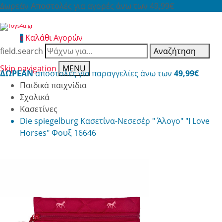
Δωρεάν Αποστολές για αγορές άνω των 49,99€
Καλάθι Αγορών
0
field.search
Αναζήτηση
Skip navigation
MENU
ΔΩΡΕΑΝ
αποστολές για παραγγελίες άνω των
49,99€
Παιδικά παιχνίδια
Σχολικά
Κασετίνες
Die spiegelburg Κασετίνα-Νεσεσέρ " Άλογο" "I Love
Horses" Φουξ 16646