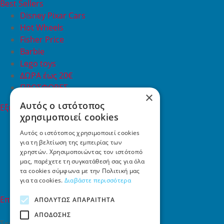
Best Sellers
Disney Pixar Cars
Hot Wheels
Fisher Price
Barbie
Lego toys
ΔΩΡΑ έως 20€
ΠΡΟΣΦΟΡΕΣ
×
Αυτός ο ιστότοπος
Εξυπηρέτηση Πελατών
χρησιμοποιεί cookies
Εξυπηρέτηση πελατών
Συχνές ερωτήσεις
Αυτός ο ιστότοπος χρησιμοποιεί cookies
για τη βελτίωση της εμπειρίας των
Όροι χρήσης
χρηστών. Χρησιμοποιώντας τον ιστότοπό
Τρόποι Πληρωμής
μας, παρέχετε τη συγκατάθεσή σας για όλα
Επιστροφές
τα cookies σύμφωνα με την Πολιτική μας
Επικοινωνία
για τα cookies.
Διαβάστε περισσότερα
Επικοινωνία
ΑΠΟΛΎΤΩΣ ΑΠΑΡΑΊΤΗΤΑ
ΑΠΌΔΟΣΗΣ
Σκαλάνι, Ηράκλειο Κρήτης