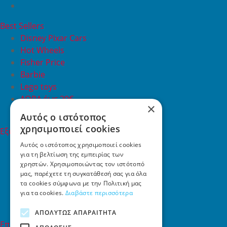
Best Sellers
Disney Pixar Cars
Hot Wheels
Fisher Price
Barbie
Lego toys
ΔΩΡΑ έως 20€
×
ΠΡΟΣΦΟΡΕΣ
Αυτός ο ιστότοπος
χρησιμοποιεί cookies
Εξυπηρέτηση Πελατών
Εξυπηρέτηση πελατών
Αυτός ο ιστότοπος χρησιμοποιεί cookies
για τη βελτίωση της εμπειρίας των
Συχνές ερωτήσεις
χρηστών. Χρησιμοποιώντας τον ιστότοπό
Όροι χρήσης
μας, παρέχετε τη συγκατάθεσή σας για όλα
Τρόποι Πληρωμής
τα cookies σύμφωνα με την Πολιτική μας
Επιστροφές
για τα cookies.
Διαβάστε περισσότερα
Επικοινωνία
ΑΠΟΛΎΤΩΣ ΑΠΑΡΑΊΤΗΤΑ
Επικοινωνία