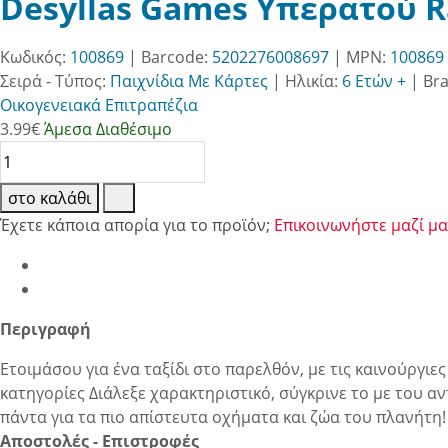
Desyllas Games Υπερατού Ra
Κωδικός:
100869
| Barcode:
5202276008697
| MPN:
100869
Σειρά - Τύπος:
Παιχνίδια Με Κάρτες
|
Ηλικία:
6 Ετών +
|
Br
Οικογενειακά Επιτραπέζια
3.99
€
Άμεσα Διαθέσιμο
στο καλάθι
Έχετε κάποια απορία για το προϊόν;
Επικοινωνήστε μαζί μα
Περιγραφή
Ετοιμάσου για ένα ταξίδι στο παρελθόν, με τις καινούργι
κατηγορίες Διάλεξε χαρακτηριστικό, σύγκρινε το με του α
πάντα για τα πιο απίστευτα οχήματα και ζώα του πλανήτη!
Αποστολές - Επιστροφές