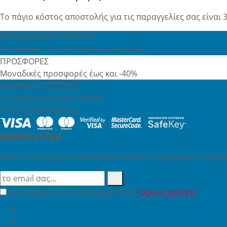
Το πάγιο κόστος αποστολής για τις παραγγελίες σας είναι 3
ΕΚΤΙΜΩΜΕΝΟΣ ΧΡΟΝΟΣ
Παράδοσης 3 έως 6 εργάσιμες ημέρες
ΠΡΟΣΦΟΡΕΣ
Μοναδικές προσφορές έως και -40%
ΔΩΡΕΑΝ ΑΠΟΣΤΟΛΕΣ
Για Αγορές Άνω των 49,99€
ΤΡΟΠΟΙ ΠΛΗΡΩΜΗΣ
NEWSLETTER
Θέλεις να μη χάνεις προσφορά; Κάνε την εγγραφή σου σήμε
Έχω διαβάσει κι αποδέχομαι τους
Όρους χρήσης