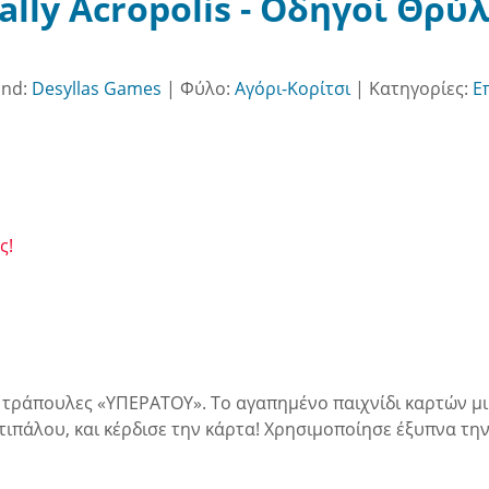
lly Acropolis - Οδηγοί Θρύλ
and:
Desyllas Games
|
Φύλο:
Αγόρι-Κορίτσι
|
Κατηγορίες:
Ε
ς!
ες τράπουλες «ΥΠΕΡΑΤΟΥ». Το αγαπημένο παιχνίδι καρτών μ
ντιπάλου, και κέρδισε την κάρτα! Χρησιμοποίησε έξυπνα τη