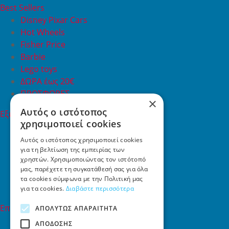
Best Sellers
Disney Pixar Cars
Hot Wheels
Fisher Price
Barbie
Lego toys
ΔΩΡΑ έως 20€
ΠΡΟΣΦΟΡΕΣ
×
Αυτός ο ιστότοπος
Εξυπηρέτηση Πελατών
χρησιμοποιεί cookies
Εξυπηρέτηση πελατών
Συχνές ερωτήσεις
Αυτός ο ιστότοπος χρησιμοποιεί cookies
για τη βελτίωση της εμπειρίας των
Όροι χρήσης
χρηστών. Χρησιμοποιώντας τον ιστότοπό
Τρόποι Πληρωμής
μας, παρέχετε τη συγκατάθεσή σας για όλα
Επιστροφές
τα cookies σύμφωνα με την Πολιτική μας
Επικοινωνία
για τα cookies.
Διαβάστε περισσότερα
Επικοινωνία
ΑΠΟΛΎΤΩΣ ΑΠΑΡΑΊΤΗΤΑ
ΑΠΌΔΟΣΗΣ