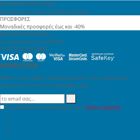
ΕΚΤΙΜΩΜΕΝΟΣ ΧΡΟΝΟΣ
Παράδοσης 3 έως 6 εργάσιμες ημέρες
ΠΡΟΣΦΟΡΕΣ
Μοναδικές προσφορές έως και -40%
ΔΩΡΕΑΝ ΑΠΟΣΤΟΛΕΣ
Για Αγορές Άνω των 49,99€
ΤΡΟΠΟΙ ΠΛΗΡΩΜΗΣ
NEWSLETTER
Θέλεις να μη χάνεις προσφορά; Κάνε την εγγραφή σου
σήμερα στη λίστα του newsletter μας!
Έχω διαβάσει κι αποδέχομαι τους
Όρους χρήσης