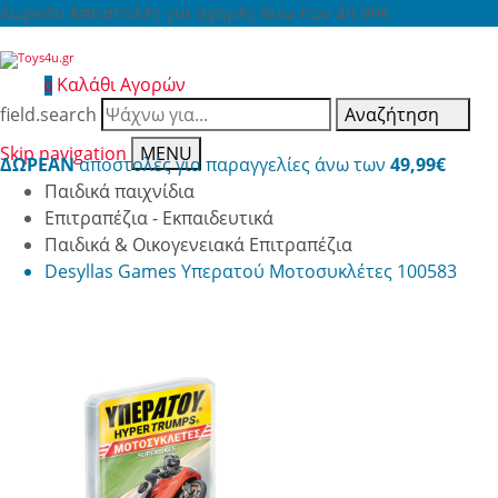
Δωρεάν Αποστολές για αγορές άνω των 49,99€
Καλάθι Αγορών
0
field.search
Αναζήτηση
Skip navigation
MENU
ΔΩΡΕΑΝ
αποστολές για παραγγελίες άνω των
49,99€
Παιδικά παιχνίδια
Επιτραπέζια - Εκπαιδευτικά
Παιδικά & Οικογενειακά Επιτραπέζια
Desyllas Games Υπερατού Μοτοσυκλέτες 100583