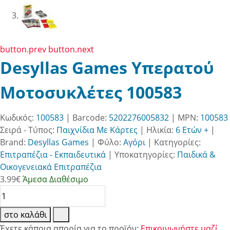
button.prev
button.next
Desyllas Games Υπερατού
Μοτοσυκλέτες 100583
Κωδικός:
100583
| Barcode:
5202276005832
| MPN:
100583
Σειρά - Τύπος:
Παιχνίδια Με Κάρτες
|
Ηλικία:
6 Ετών +
|
Brand:
Desyllas Games
|
Φύλο:
Αγόρι
|
Κατηγορίες:
Επιτραπέζια - Εκπαιδευτικά
|
Υποκατηγορίες:
Παιδικά &
Οικογενειακά Επιτραπέζια
3.99
€
Άμεσα Διαθέσιμο
στο καλάθι
Έχετε κάποια απορία για το προϊόν;
Επικοινωνήστε μαζί