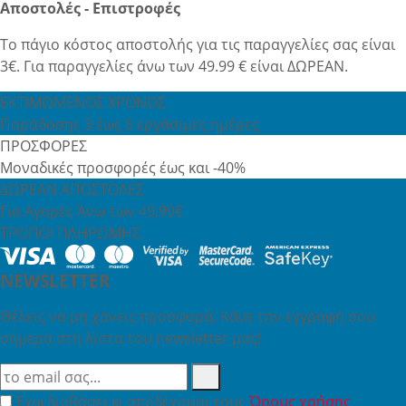
Αποστολές - Επιστροφές
Το πάγιο κόστος αποστολής για τις παραγγελίες σας είναι
3€. Για παραγγελίες άνω των 49.99 € είναι ΔΩΡΕΑΝ.
ΕΚΤΙΜΩΜΕΝΟΣ ΧΡΟΝΟΣ
Παράδοσης 3 έως 6 εργάσιμες ημέρες
ΠΡΟΣΦΟΡΕΣ
Μοναδικές προσφορές έως και -40%
ΔΩΡΕΑΝ ΑΠΟΣΤΟΛΕΣ
Για Αγορές Άνω των 49,99€
ΤΡΟΠΟΙ ΠΛΗΡΩΜΗΣ
NEWSLETTER
Θέλεις να μη χάνεις προσφορά; Κάνε την εγγραφή σου
σήμερα στη λίστα του newsletter μας!
Έχω διαβάσει κι αποδέχομαι τους
Όρους χρήσης