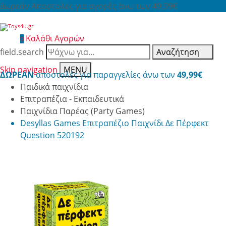
Δωρεάν Αποστολές για αγορές άνω των 49,99€
Καλάθι Αγορών
0
field.search
Αναζήτηση
Skip navigation
MENU
ΔΩΡΕΑΝ
αποστολές για παραγγελίες άνω των
49,99€
Παιδικά παιχνίδια
Επιτραπέζια - Εκπαιδευτικά
Παιχνίδια Παρέας (Party Games)
Desyllas Games Επιτραπέζιο Παιχνίδι Δε Πέρφεκτ
Question 520192