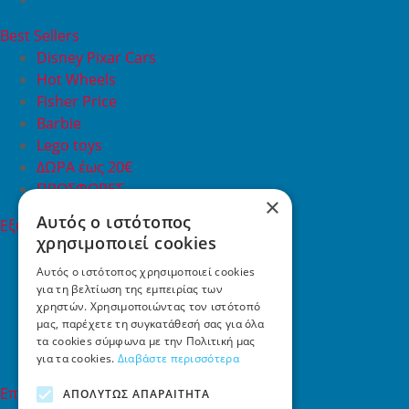
Best Sellers
Disney Pixar Cars
Hot Wheels
Fisher Price
Barbie
Lego toys
ΔΩΡΑ έως 20€
ΠΡΟΣΦΟΡΕΣ
×
Αυτός ο ιστότοπος
Εξυπηρέτηση Πελατών
χρησιμοποιεί cookies
Εξυπηρέτηση πελατών
Συχνές ερωτήσεις
Αυτός ο ιστότοπος χρησιμοποιεί cookies
για τη βελτίωση της εμπειρίας των
Όροι χρήσης
χρηστών. Χρησιμοποιώντας τον ιστότοπό
Τρόποι Πληρωμής
μας, παρέχετε τη συγκατάθεσή σας για όλα
Επιστροφές
τα cookies σύμφωνα με την Πολιτική μας
Επικοινωνία
για τα cookies.
Διαβάστε περισσότερα
Επικοινωνία
ΑΠΟΛΎΤΩΣ ΑΠΑΡΑΊΤΗΤΑ