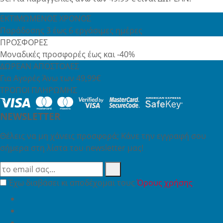
ΕΚΤΙΜΩΜΕΝΟΣ ΧΡΟΝΟΣ
Παράδοσης 3 έως 6 εργάσιμες ημέρες
ΠΡΟΣΦΟΡΕΣ
Μοναδικές προσφορές έως και -40%
ΔΩΡΕΑΝ ΑΠΟΣΤΟΛΕΣ
Για Αγορές Άνω των 49,99€
ΤΡΟΠΟΙ ΠΛΗΡΩΜΗΣ
NEWSLETTER
Θέλεις να μη χάνεις προσφορά; Κάνε την εγγραφή σου
σήμερα στη λίστα του newsletter μας!
Έχω διαβάσει κι αποδέχομαι τους
Όρους χρήσης