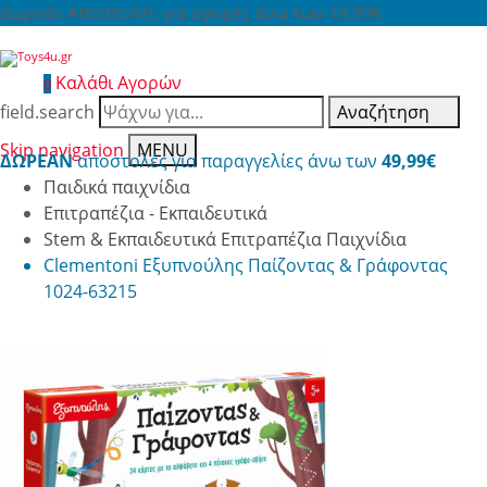
Δωρεάν Αποστολές για αγορές άνω των 49,99€
Καλάθι Αγορών
0
field.search
Αναζήτηση
Skip navigation
MENU
ΔΩΡΕΑΝ
αποστολές για παραγγελίες άνω των
49,99€
Παιδικά παιχνίδια
Επιτραπέζια - Εκπαιδευτικά
Stem & Εκπαιδευτικά Επιτραπέζια Παιχνίδια
Clementoni Εξυπνούλης Παίζοντας & Γράφοντας
1024-63215