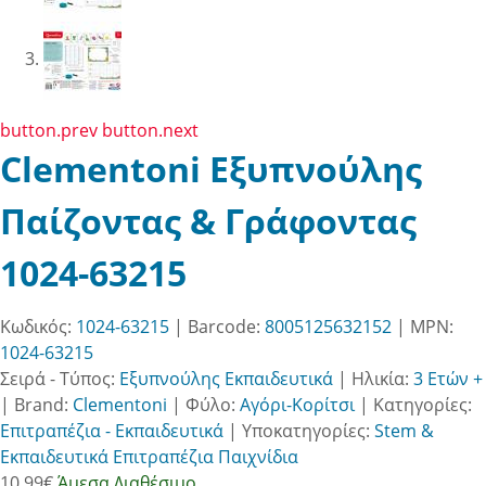
button.prev
button.next
Clementoni Εξυπνούλης
Παίζοντας & Γράφοντας
1024-63215
Κωδικός:
1024-63215
| Barcode:
8005125632152
| MPN:
1024-63215
Σειρά - Τύπος:
Εξυπνούλης Εκπαιδευτικά
|
Ηλικία:
3 Ετών +
|
Brand:
Clementoni
|
Φύλο:
Αγόρι-Κορίτσι
|
Κατηγορίες:
Επιτραπέζια - Εκπαιδευτικά
|
Υποκατηγορίες:
Stem &
Εκπαιδευτικά Επιτραπέζια Παιχνίδια
10.99
€
Άμεσα Διαθέσιμο