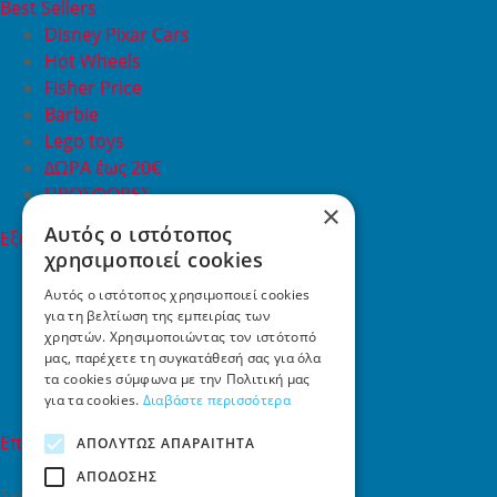
Best Sellers
Disney Pixar Cars
Hot Wheels
Fisher Price
Barbie
Lego toys
ΔΩΡΑ έως 20€
ΠΡΟΣΦΟΡΕΣ
×
Αυτός ο ιστότοπος
Εξυπηρέτηση Πελατών
χρησιμοποιεί cookies
Εξυπηρέτηση πελατών
Συχνές ερωτήσεις
Αυτός ο ιστότοπος χρησιμοποιεί cookies
για τη βελτίωση της εμπειρίας των
Όροι χρήσης
χρηστών. Χρησιμοποιώντας τον ιστότοπό
Τρόποι Πληρωμής
μας, παρέχετε τη συγκατάθεσή σας για όλα
Επιστροφές
τα cookies σύμφωνα με την Πολιτική μας
Επικοινωνία
για τα cookies.
Διαβάστε περισσότερα
Επικοινωνία
ΑΠΟΛΎΤΩΣ ΑΠΑΡΑΊΤΗΤΑ
ΑΠΌΔΟΣΗΣ
Σκαλάνι, Ηράκλειο Κρήτης