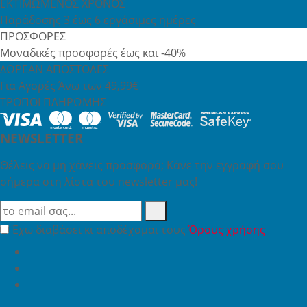
ΕΚΤΙΜΩΜΕΝΟΣ ΧΡΟΝΟΣ
Παράδοσης 3 έως 6 εργάσιμες ημέρες
ΠΡΟΣΦΟΡΕΣ
Μοναδικές προσφορές έως και -40%
ΔΩΡΕΑΝ ΑΠΟΣΤΟΛΕΣ
Για Αγορές Άνω των 49,99€
ΤΡΟΠΟΙ ΠΛΗΡΩΜΗΣ
NEWSLETTER
Θέλεις να μη χάνεις προσφορά; Κάνε την εγγραφή σου
σήμερα στη λίστα του newsletter μας!
Έχω διαβάσει κι αποδέχομαι τους
Όρους χρήσης