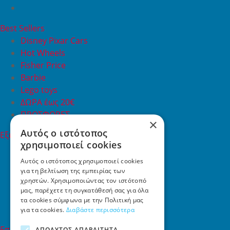
Best Sellers
Disney Pixar Cars
Hot Wheels
Fisher Price
Barbie
Lego toys
ΔΩΡΑ έως 20€
ΠΡΟΣΦΟΡΕΣ
×
Αυτός ο ιστότοπος
Εξυπηρέτηση Πελατών
χρησιμοποιεί cookies
Εξυπηρέτηση πελατών
Συχνές ερωτήσεις
Αυτός ο ιστότοπος χρησιμοποιεί cookies
για τη βελτίωση της εμπειρίας των
Όροι χρήσης
χρηστών. Χρησιμοποιώντας τον ιστότοπό
Τρόποι Πληρωμής
μας, παρέχετε τη συγκατάθεσή σας για όλα
Επιστροφές
τα cookies σύμφωνα με την Πολιτική μας
Επικοινωνία
για τα cookies.
Διαβάστε περισσότερα
Επικοινωνία
ΑΠΟΛΎΤΩΣ ΑΠΑΡΑΊΤΗΤΑ