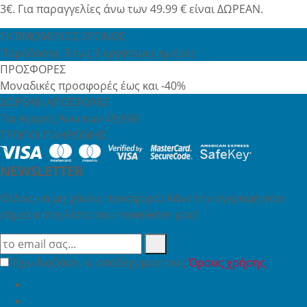
3€. Για παραγγελίες άνω των 49.99 € είναι ΔΩΡΕΑΝ.
ΕΚΤΙΜΩΜΕΝΟΣ ΧΡΟΝΟΣ
Παράδοσης 3 έως 6 εργάσιμες ημέρες
ΠΡΟΣΦΟΡΕΣ
Μοναδικές προσφορές έως και -40%
ΔΩΡΕΑΝ ΑΠΟΣΤΟΛΕΣ
Για Αγορές Άνω των 49,99€
ΤΡΟΠΟΙ ΠΛΗΡΩΜΗΣ
NEWSLETTER
Θέλεις να μη χάνεις προσφορά; Κάνε την εγγραφή σου
σήμερα στη λίστα του newsletter μας!
Έχω διαβάσει κι αποδέχομαι τους
Όρους χρήσης