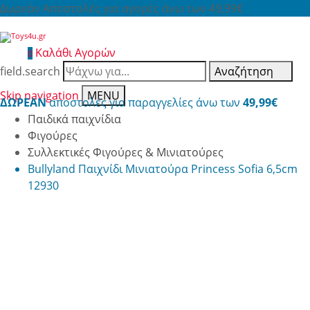
Δωρεάν Αποστολές για αγορές άνω των 49,99€
Καλάθι Αγορών
0
field.search
Αναζήτηση
Skip navigation
MENU
ΔΩΡΕΑΝ
αποστολές για παραγγελίες άνω των
49,99€
Παιδικά παιχνίδια
Φιγούρες
Συλλεκτικές Φιγούρες & Μινιατούρες
Bullyland Παιχνίδι Μινιατούρα Princess Sofia 6,5cm
12930