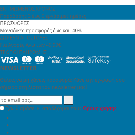
ΕΚΤΙΜΩΜΕΝΟΣ ΧΡΟΝΟΣ
Παράδοσης 3 έως 6 εργάσιμες ημέρες
ΠΡΟΣΦΟΡΕΣ
Μοναδικές προσφορές έως και -40%
ΔΩΡΕΑΝ ΑΠΟΣΤΟΛΕΣ
Για Αγορές Άνω των 49,99€
ΤΡΟΠΟΙ ΠΛΗΡΩΜΗΣ
NEWSLETTER
Θέλεις να μη χάνεις προσφορά; Κάνε την εγγραφή σου
σήμερα στη λίστα του newsletter μας!
Έχω διαβάσει κι αποδέχομαι τους
Όρους χρήσης