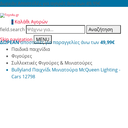
Δωρεάν Αποστολές για αγορές άνω των 49,99€
Καλάθι Αγορών
0
field.search
Αναζήτηση
Skip navigation
MENU
ΔΩΡΕΑΝ
αποστολές για παραγγελίες άνω των
49,99€
Παιδικά παιχνίδια
Φιγούρες
Συλλεκτικές Φιγούρες & Μινιατούρες
Bullyland Παιχνίδι Μινιατούρα McQueen Lighting -
Cars 12798