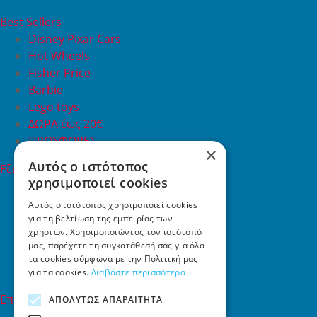
Best Sellers
Disney Pixar Cars
Hot Wheels
Fisher Price
Barbie
Lego toys
ΔΩΡΑ έως 20€
ΠΡΟΣΦΟΡΕΣ
×
Αυτός ο ιστότοπος
Εξυπηρέτηση Πελατών
χρησιμοποιεί cookies
Εξυπηρέτηση πελατών
Συχνές ερωτήσεις
Αυτός ο ιστότοπος χρησιμοποιεί cookies
για τη βελτίωση της εμπειρίας των
Όροι χρήσης
χρηστών. Χρησιμοποιώντας τον ιστότοπό
Τρόποι Πληρωμής
μας, παρέχετε τη συγκατάθεσή σας για όλα
Επιστροφές
τα cookies σύμφωνα με την Πολιτική μας
Επικοινωνία
για τα cookies.
Διαβάστε περισσότερα
Επικοινωνία
ΑΠΟΛΎΤΩΣ ΑΠΑΡΑΊΤΗΤΑ