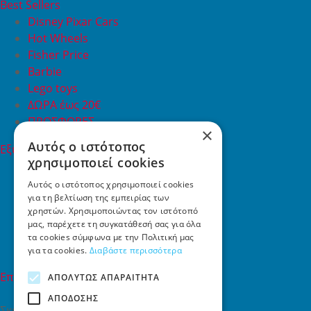
Best Sellers
Disney Pixar Cars
Hot Wheels
Fisher Price
Barbie
Lego toys
ΔΩΡΑ έως 20€
ΠΡΟΣΦΟΡΕΣ
×
Αυτός ο ιστότοπος
Εξυπηρέτηση Πελατών
χρησιμοποιεί cookies
Εξυπηρέτηση πελατών
Συχνές ερωτήσεις
Αυτός ο ιστότοπος χρησιμοποιεί cookies
για τη βελτίωση της εμπειρίας των
Όροι χρήσης
χρηστών. Χρησιμοποιώντας τον ιστότοπό
Τρόποι Πληρωμής
μας, παρέχετε τη συγκατάθεσή σας για όλα
Επιστροφές
τα cookies σύμφωνα με την Πολιτική μας
Επικοινωνία
για τα cookies.
Διαβάστε περισσότερα
Επικοινωνία
ΑΠΟΛΎΤΩΣ ΑΠΑΡΑΊΤΗΤΑ
ΑΠΌΔΟΣΗΣ
Σκαλάνι, Ηράκλειο Κρήτης