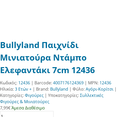
Bullyland Παιχνίδι
Μινιατούρα Ντάμπο
Ελεφαντάκι 7cm 12436
Κωδικός:
12436
| Barcode:
4007176124369
| MPN:
12436
Ηλικία:
3 Ετών +
|
Brand:
Bullyland
|
Φύλο:
Αγόρι-Κορίτσι
|
Κατηγορίες:
Φιγούρες
|
Υποκατηγορίες:
Συλλεκτικές
Φιγούρες & Μινιατούρες
7,99
€
Άμεσα Διαθέσιμο