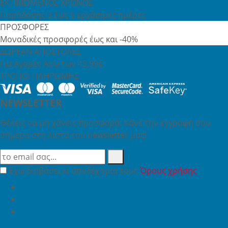
ΕΚΤΙΜΩΜΕΝΟΣ ΧΡΟΝΟΣ
Παράδοσης 3 έως 6 εργάσιμες ημέρες
ΠΡΟΣΦΟΡΕΣ
Μοναδικές προσφορές έως και -40%
ΔΩΡΕΑΝ ΑΠΟΣΤΟΛΕΣ
Για Αγορές Άνω των 49,99€
ΤΡΟΠΟΙ ΠΛΗΡΩΜΗΣ
NEWSLETTER
Θέλεις να μη χάνεις προσφορά; Κάνε την εγγραφή σου
σήμερα στη λίστα του newsletter μας!
Έχω διαβάσει κι αποδέχομαι τους
Όρους χρήσης