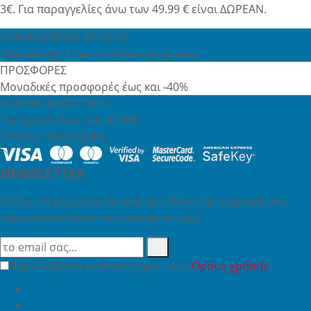
3€. Για παραγγελίες άνω των 49.99 € είναι ΔΩΡΕΑΝ.
ΕΚΤΙΜΩΜΕΝΟΣ ΧΡΟΝΟΣ
Παράδοσης 3 έως 6 εργάσιμες ημέρες
ΠΡΟΣΦΟΡΕΣ
Μοναδικές προσφορές έως και -40%
ΔΩΡΕΑΝ ΑΠΟΣΤΟΛΕΣ
Για Αγορές Άνω των 49,99€
ΤΡΟΠΟΙ ΠΛΗΡΩΜΗΣ
NEWSLETTER
Θέλεις να μη χάνεις προσφορά; Κάνε την εγγραφή σου
σήμερα στη λίστα του newsletter μας!
Έχω διαβάσει κι αποδέχομαι τους
Όρους χρήσης