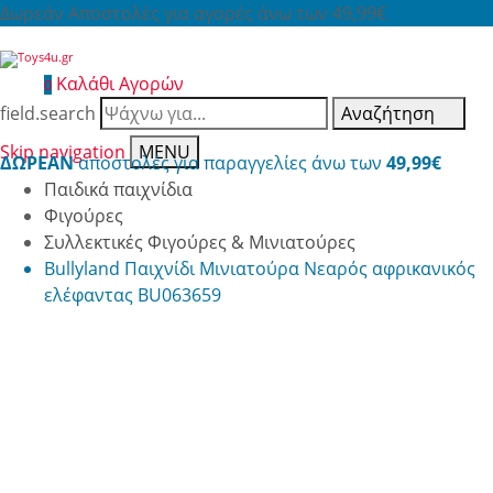
Δωρεάν Αποστολές για αγορές άνω των 49,99€
Καλάθι Αγορών
0
field.search
Αναζήτηση
Skip navigation
MENU
ΔΩΡΕΑΝ
αποστολές για παραγγελίες άνω των
49,99€
Παιδικά παιχνίδια
Φιγούρες
Συλλεκτικές Φιγούρες & Μινιατούρες
Bullyland Παιχνίδι Μινιατούρα Νεαρός αφρικανικός
ελέφαντας BU063659