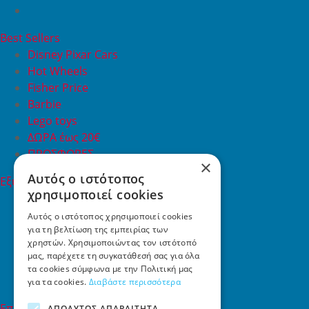
Best Sellers
Disney Pixar Cars
Hot Wheels
Fisher Price
Barbie
Lego toys
ΔΩΡΑ έως 20€
ΠΡΟΣΦΟΡΕΣ
×
Αυτός ο ιστότοπος
Εξυπηρέτηση Πελατών
χρησιμοποιεί cookies
Εξυπηρέτηση πελατών
Συχνές ερωτήσεις
Αυτός ο ιστότοπος χρησιμοποιεί cookies
για τη βελτίωση της εμπειρίας των
Όροι χρήσης
χρηστών. Χρησιμοποιώντας τον ιστότοπό
Τρόποι Πληρωμής
μας, παρέχετε τη συγκατάθεσή σας για όλα
Επιστροφές
τα cookies σύμφωνα με την Πολιτική μας
Επικοινωνία
για τα cookies.
Διαβάστε περισσότερα
Επικοινωνία
ΑΠΟΛΎΤΩΣ ΑΠΑΡΑΊΤΗΤΑ