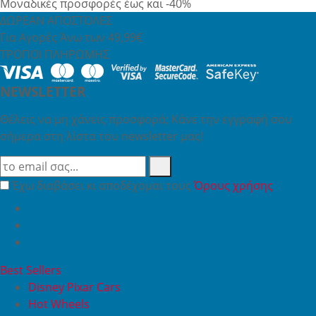
Μοναδικές προσφορές έως και -40%
ΔΩΡΕΑΝ ΑΠΟΣΤΟΛΕΣ
Για Αγορές Άνω των 49,99€
ΤΡΟΠΟΙ ΠΛΗΡΩΜΗΣ
NEWSLETTER
Θέλεις να μη χάνεις προσφορά; Κάνε την εγγραφή σου
σήμερα στη λίστα του newsletter μας!
Έχω διαβάσει κι αποδέχομαι τους
Όρους χρήσης
Best Sellers
Disney Pixar Cars
Hot Wheels