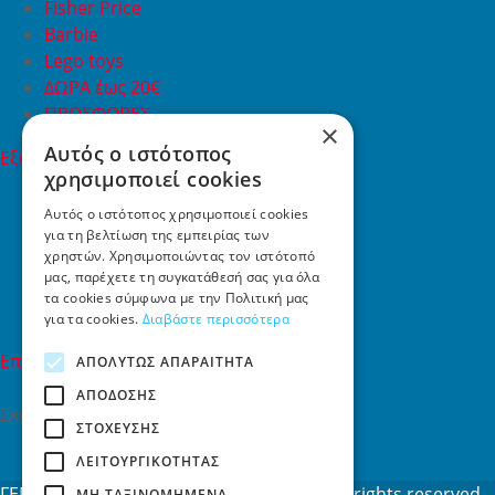
Fisher Price
Barbie
Lego toys
ΔΩΡΑ έως 20€
ΠΡΟΣΦΟΡΕΣ
×
Αυτός ο ιστότοπος
Εξυπηρέτηση Πελατών
χρησιμοποιεί cookies
Εξυπηρέτηση πελατών
Συχνές ερωτήσεις
Αυτός ο ιστότοπος χρησιμοποιεί cookies
για τη βελτίωση της εμπειρίας των
Όροι χρήσης
χρηστών. Χρησιμοποιώντας τον ιστότοπό
Τρόποι Πληρωμής
μας, παρέχετε τη συγκατάθεσή σας για όλα
Επιστροφές
τα cookies σύμφωνα με την Πολιτική μας
Επικοινωνία
για τα cookies.
Διαβάστε περισσότερα
Επικοινωνία
ΑΠΟΛΎΤΩΣ ΑΠΑΡΑΊΤΗΤΑ
ΑΠΌΔΟΣΗΣ
Σκαλάνι, Ηράκλειο Κρήτης
ΣΤΌΧΕΥΣΗΣ
2810731415
ΛΕΙΤΟΥΡΓΙΚΌΤΗΤΑΣ
info[at]toys4u.gr
ΓΕΜΗ: 188101127000 © 2026
Toys4u.gr
All rights reserved
ΜΗ ΤΑΞΙΝΟΜΗΜΈΝΑ