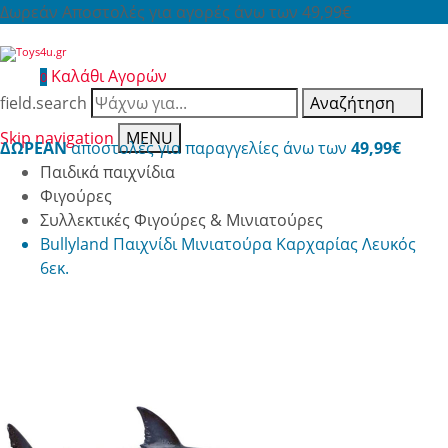
Δωρεάν Αποστολές για αγορές άνω των 49,99€
Καλάθι Αγορών
0
field.search
Αναζήτηση
Skip navigation
MENU
ΔΩΡΕΑΝ
αποστολές για παραγγελίες άνω των
49,99€
Παιδικά παιχνίδια
Φιγούρες
Συλλεκτικές Φιγούρες & Μινιατούρες
Bullyland Παιχνίδι Μινιατούρα Καρχαρίας Λευκός
6εκ.