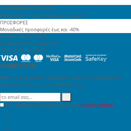
ΕΚΤΙΜΩΜΕΝΟΣ ΧΡΟΝΟΣ
Παράδοσης 3 έως 6 εργάσιμες ημέρες
ΠΡΟΣΦΟΡΕΣ
Μοναδικές προσφορές έως και -40%
ΔΩΡΕΑΝ ΑΠΟΣΤΟΛΕΣ
Για Αγορές Άνω των 49,99€
ΤΡΟΠΟΙ ΠΛΗΡΩΜΗΣ
NEWSLETTER
Θέλεις να μη χάνεις προσφορά; Κάνε την εγγραφή σου
σήμερα στη λίστα του newsletter μας!
Έχω διαβάσει κι αποδέχομαι τους
Όρους χρήσης