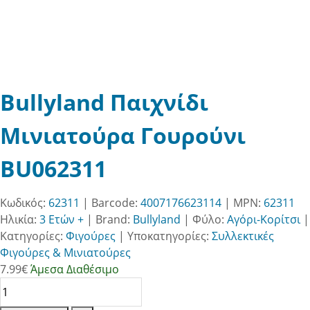
Bullyland Παιχνίδι
Μινιατούρα Γουρούνι
BU062311
Κωδικός:
62311
| Barcode:
4007176623114
| MPN:
62311
Ηλικία:
3 Ετών +
|
Brand:
Bullyland
|
Φύλο:
Αγόρι-Κορίτσι
|
Κατηγορίες:
Φιγούρες
|
Υποκατηγορίες:
Συλλεκτικές
Φιγούρες & Μινιατούρες
7.99
€
Άμεσα Διαθέσιμο