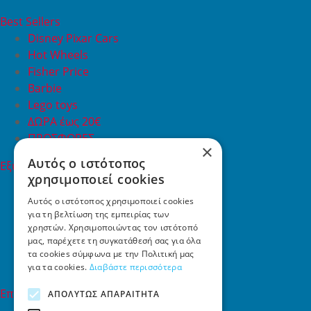
Best Sellers
Disney Pixar Cars
Hot Wheels
Fisher Price
Barbie
Lego toys
ΔΩΡΑ έως 20€
ΠΡΟΣΦΟΡΕΣ
×
Αυτός ο ιστότοπος
Εξυπηρέτηση Πελατών
χρησιμοποιεί cookies
Εξυπηρέτηση πελατών
Συχνές ερωτήσεις
Αυτός ο ιστότοπος χρησιμοποιεί cookies
για τη βελτίωση της εμπειρίας των
Όροι χρήσης
χρηστών. Χρησιμοποιώντας τον ιστότοπό
Τρόποι Πληρωμής
μας, παρέχετε τη συγκατάθεσή σας για όλα
Επιστροφές
τα cookies σύμφωνα με την Πολιτική μας
Επικοινωνία
για τα cookies.
Διαβάστε περισσότερα
Επικοινωνία
ΑΠΟΛΎΤΩΣ ΑΠΑΡΑΊΤΗΤΑ