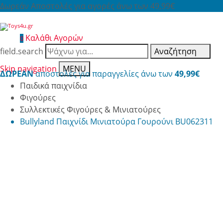
Δωρεάν Αποστολές για αγορές άνω των 49,99€
Καλάθι Αγορών
0
field.search
Αναζήτηση
Skip navigation
MENU
ΔΩΡΕΑΝ
αποστολές για παραγγελίες άνω των
49,99€
Παιδικά παιχνίδια
Φιγούρες
Συλλεκτικές Φιγούρες & Μινιατούρες
Bullyland Παιχνίδι Μινιατούρα Γουρούνι BU062311