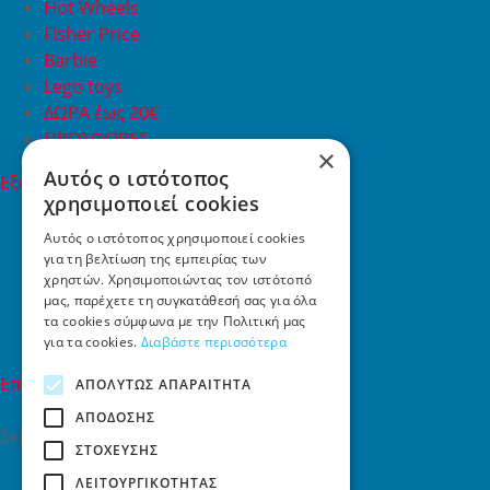
Hot Wheels
Fisher Price
Barbie
Lego toys
ΔΩΡΑ έως 20€
ΠΡΟΣΦΟΡΕΣ
×
Αυτός ο ιστότοπος
Εξυπηρέτηση Πελατών
χρησιμοποιεί cookies
Εξυπηρέτηση πελατών
Συχνές ερωτήσεις
Αυτός ο ιστότοπος χρησιμοποιεί cookies
για τη βελτίωση της εμπειρίας των
Όροι χρήσης
χρηστών. Χρησιμοποιώντας τον ιστότοπό
Τρόποι Πληρωμής
μας, παρέχετε τη συγκατάθεσή σας για όλα
Επιστροφές
τα cookies σύμφωνα με την Πολιτική μας
Επικοινωνία
για τα cookies.
Διαβάστε περισσότερα
Επικοινωνία
ΑΠΟΛΎΤΩΣ ΑΠΑΡΑΊΤΗΤΑ
ΑΠΌΔΟΣΗΣ
Σκαλάνι, Ηράκλειο Κρήτης
ΣΤΌΧΕΥΣΗΣ
2810731415
ΛΕΙΤΟΥΡΓΙΚΌΤΗΤΑΣ
info[at]toys4u.gr