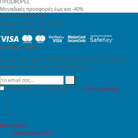
ΠΡΟΣΦΟΡΕΣ
Μοναδικές προσφορές έως και -40%
ΔΩΡΕΑΝ ΑΠΟΣΤΟΛΕΣ
Για Αγορές Άνω των 49,99€
ΤΡΟΠΟΙ ΠΛΗΡΩΜΗΣ
NEWSLETTER
Θέλεις να μη χάνεις προσφορά; Κάνε την εγγραφή σου
σήμερα στη λίστα του newsletter μας!
Έχω διαβάσει κι αποδέχομαι τους
Όρους χρήσης
Best Sellers
Disney Pixar Cars