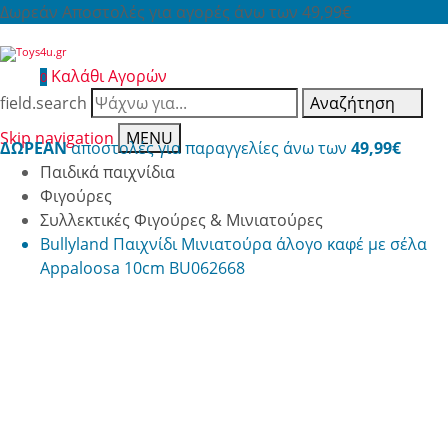
Δωρεάν Αποστολές για αγορές άνω των 49,99€
Καλάθι Αγορών
0
field.search
Αναζήτηση
Skip navigation
MENU
ΔΩΡΕΑΝ
αποστολές για παραγγελίες άνω των
49,99€
Παιδικά παιχνίδια
Φιγούρες
Συλλεκτικές Φιγούρες & Μινιατούρες
Bullyland Παιχνίδι Μινιατούρα άλογο καφέ με σέλα
Appaloosa 10cm BU062668